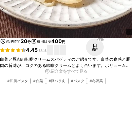
440
20
400
調理時間
費用目安
分
円
4.45
保存
(
15
)
白菜と豚肉の味噌クリームスパゲティのご紹介です。白菜の食感と豚
肉の旨味が、コクのある味噌クリームとよく合います。ボリュームあ
紹介文をすべて見る
る一皿ですので、ぜひお試しくださいね。
#
和風パスタ
#
白菜
#
豚バラ肉
#
パスタ
#
冬野菜