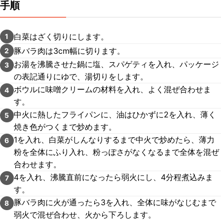
手順
白菜はざく切りにします。
1
豚バラ肉は3cm幅に切ります。
2
お湯を沸騰させた鍋に塩、スパゲティを入れ、パッケージ
3
の表記通りにゆで、湯切りをします。
ボウルに味噌クリームの材料を入れ、よく混ぜ合わせま
4
す。
中火に熱したフライパンに、油はひかずに2を入れ、薄く
5
焼き色がつくまで炒めます。
1を入れ、白菜がしんなりするまで中火で炒めたら、薄力
6
粉を全体にふり入れ、粉っぽさがなくなるまで全体を混ぜ
合わせます。
4を入れ、沸騰直前になったら弱火にし、4分程煮込みま
7
す。
豚バラ肉に火が通ったら3を入れ、全体に味がなじむまで
8
弱火で混ぜ合わせ、火から下ろします。