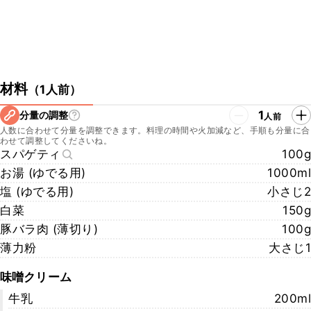
材料
（
1人前
）
1
分量の調整
人前
人数に合わせて分量を調整できます。料理の時間や火加減など、手順も分量に合
わせて調整してくださいね。
スパゲティ
100g
お湯 (ゆでる用)
1000ml
塩 (ゆでる用)
小さじ2
白菜
150g
豚バラ肉 (薄切り)
100g
薄力粉
大さじ1
味噌クリーム
牛乳
200ml