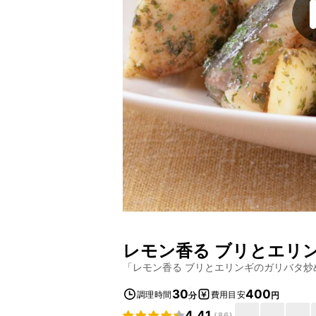
レモン香る ブリとエリ
「
レモン香る ブリとエリンギのガリバタ炒
30
400
調理時間
費用目安
分
円
4.41
(
86
)