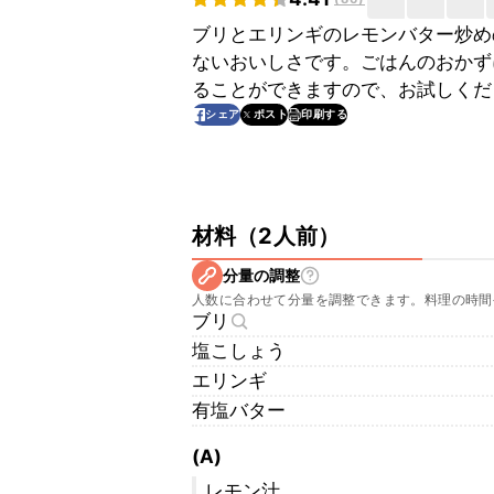
ブリとエリンギのレモンバター炒め
ないおいしさです。ごはんのおかず
ることができますので、お試しくだ
印刷する
シェア
ポスト
材料
（
2人前
）
分量の調整
人数に合わせて分量を調整できます。料理の時間
ブリ
塩こしょう
エリンギ
有塩バター
(A)
レモン汁