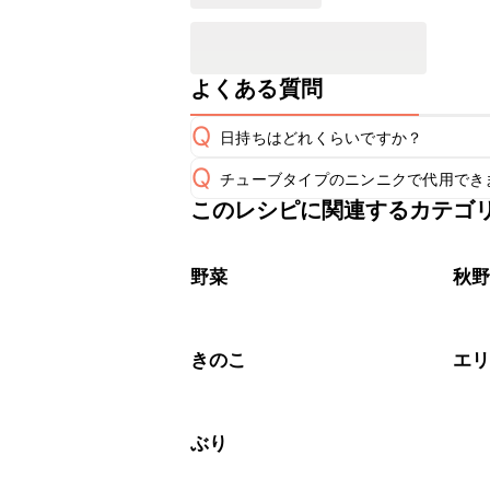
よくある質問
Q
日持ちはどれくらいですか？
Q
チューブタイプのニンニクで代用でき
保存期間は冷蔵で翌日中が目安です。
A
このレシピに関連するカテゴ
チューブタイプのニンニクを使用して
A
※日持ちは目安です。
こちら
野菜
秋
きのこ
エ
ぶり