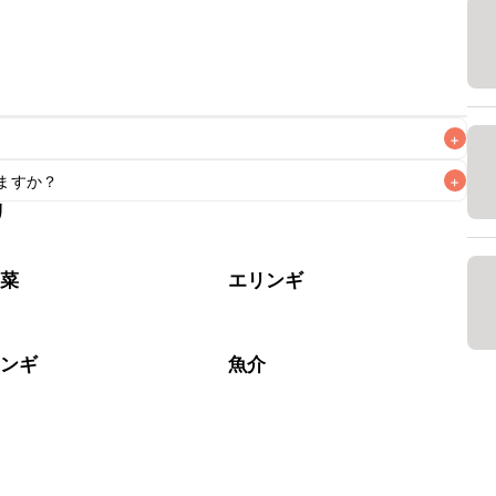
+
ますか？
+
なるべくお早めにお召し上がりください。

リ
もお作りいただけます。小さじ1を目安に加え、お好みの風味
野菜
エリンギ
リンギ
魚介