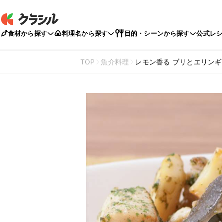
食材から探す
料理名から探す
目的・シーンから探す
公式レ
TOP
魚介料理
レモン香る ブリとエリン