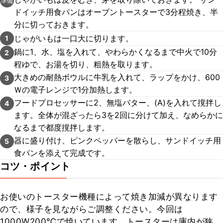
準備
ドイッチ用食パンはオーブントースターで3分程焼き、半
分に切っておきます。
じゃがいもは一口大に切ります。
1
鍋に1、水、塩を入れて、やわらかくなるまで中火で10分
2
程ゆで、お湯を切り、粗熱を取ります。
大きめの耐熱ボウルに牛乳を入れて、ラップをかけ、600
3
Ｗの電子レンジで1分加熱します。
フードプロセッサーに2、無塩バター、(A)を入れて撹拌し
4
ます。全体が混ざったら3を2回に分けて加え、なめらかに
なるまで都度撹拌します。
器に盛り付け、ピンクペッパーを散らし、サンドイッチ用
5
食パンを添えて完成です。
コツ・ポイント
お使いのトースター機種によって焼き加減が異なります
ので、様子を見ながらご調整ください。今回は
1000W200℃で焼いています。トースターは庫内が狭