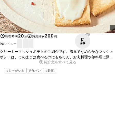
289
20
200
調理時間
費用目安
分
円
レビュー
保存
クリーミーマッシュポテトのご紹介です。濃厚でなめらかなマッシュ
ポテトは、そのままは食べるのはもちろん、お肉料理や卵料理に添え
紹介文をすべて見る
てもおいしいですよ。ワインなどのお酒ともよく合う一品です。ぜひ
お試しくださいね。
#
じゃがいも
#
食パン
#
野菜