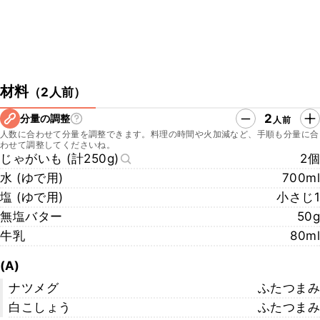
材料
（
2人前
）
2
分量の調整
人前
人数に合わせて分量を調整できます。料理の時間や火加減など、手順も分量に合
わせて調整してくださいね。
じゃがいも (計250g)
2個
水 (ゆで用)
700ml
塩 (ゆで用)
小さじ1
無塩バター
50g
牛乳
80ml
(A)
ナツメグ
ふたつまみ
白こしょう
ふたつまみ