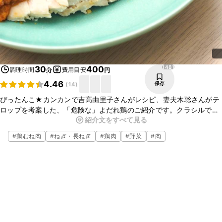
1481
30
400
調理時間
費用目安
分
円
4.46
保存
(
14
)
ぴったんこ★カンカンで吉高由里子さんがレシピ、妻夫木聡さんがテ
ロップを考案した、「危険な」よだれ鶏のご紹介です。クラシルで人
紹介文をすべて見る
気のレンジで作れるよだれ鶏のタレを鷹の爪輪切りと唐辛子味のせん
べいを使用して吉高由里子さんが辛い味つけにアレンジしました。せ
#
鶏むね肉
#
ねぎ・長ねぎ
#
鶏肉
#
野菜
#
肉
んべいの食感もアクセントになっています。お酒のおつまみにぴった
りなので、ぜひ作ってみてくださいね。