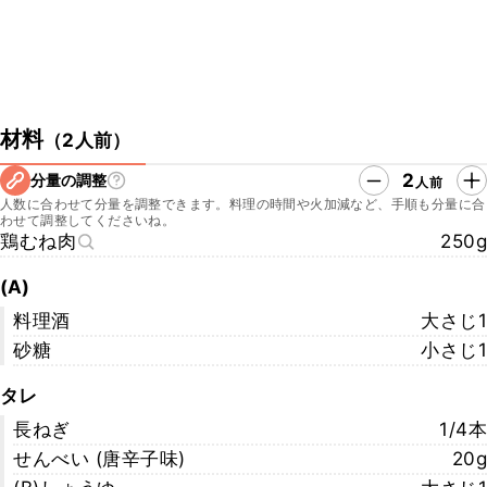
材料
（
2人前
）
2
分量の調整
人前
人数に合わせて分量を調整できます。料理の時間や火加減など、手順も分量に合
わせて調整してくださいね。
鶏むね肉
250g
(A)
料理酒
大さじ1
砂糖
小さじ1
タレ
長ねぎ
1/4本
せんべい (唐辛子味)
20g