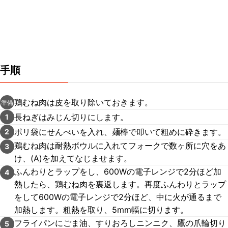
手順
鶏むね肉は皮を取り除いておきます。
準備
長ねぎはみじん切りにします。
1
ポリ袋にせんべいを入れ、麺棒で叩いて粗めに砕きます。
2
鶏むね肉は耐熱ボウルに入れてフォークで数ヶ所に穴をあ
3
け、(A)を加えてなじませます。
ふんわりとラップをし、600Wの電子レンジで2分ほど加
4
熱したら、鶏むね肉を裏返します。再度ふんわりとラップ
をして600Wの電子レンジで2分ほど、中に火が通るまで
加熱します。粗熱を取り、5mm幅に切ります。
フライパンにごま油、すりおろしニンニク、鷹の爪輪切り
5