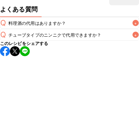
よくある質問
Q
料理酒の代用はありますか？
+
Q
チューブタイプのニンニクで代用できますか？
+
A
このレシピをシェアする
チューブタイプのニンニクを使用してもお作りいただけま
A
す。小さじ1を目安に加え、お好みの風味になるようご調節く