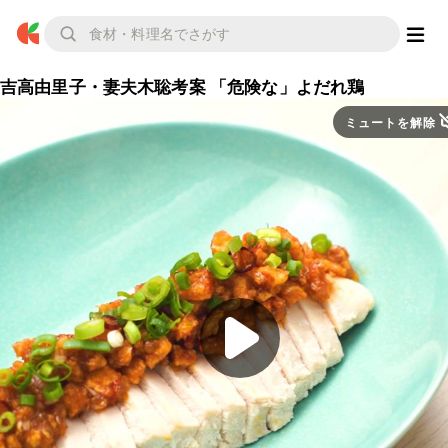
吉高由里子・妻夫木聡考案 「危険な」よだれ鶏
ミュートを解除