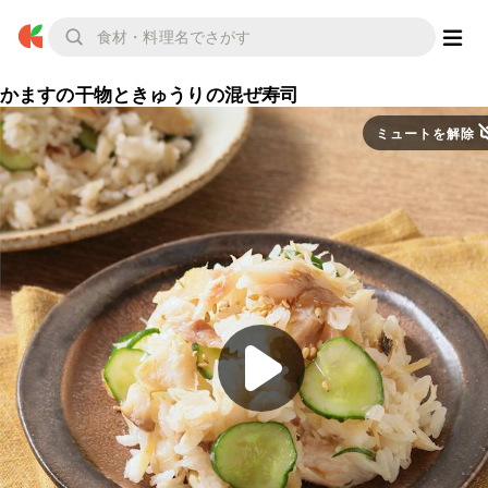
かますの干物ときゅうりの混ぜ寿司
ミュートを解除