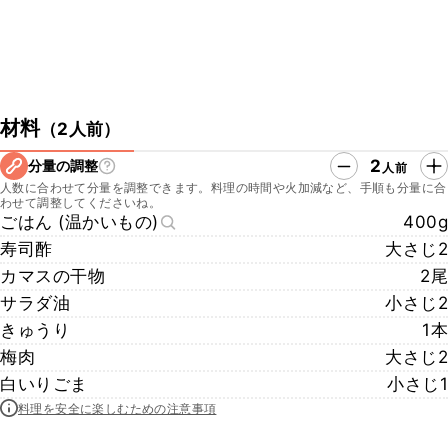
材料
（
2人前
）
2
分量の調整
人前
人数に合わせて分量を調整できます。料理の時間や火加減など、手順も分量に合
わせて調整してくださいね。
ごはん (温かいもの)
400g
寿司酢
大さじ2
カマスの干物
2尾
サラダ油
小さじ2
きゅうり
1本
梅肉
大さじ2
白いりごま
小さじ1
料理を安全に楽しむための注意事項