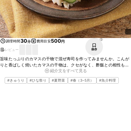
91
30
500
調理時間
費用目安
分
円
レビュー
保存
旨味たっぷりのカマスの干物で混ぜ寿司を作ってみませんか。こんが
りと香ばしく焼いたカマスの干物は、クセがなく、酢飯との相性も抜
紹介文をすべて見る
群です。きゅうりのシャキシャキとした食感と梅肉の酸味がアクセン
トになっていますよ。ぜひお試しくださいね。
#
きゅうり
#
ひな祭り
#
夏野菜
#
春（3–5月）
#
魚介料理