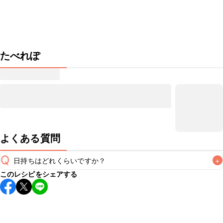
たべれぽ
よくある質問
Q
日持ちはどれくらいですか？
+
このレシピをシェアする
保存期間は冷蔵で当日中が目安です。なるべくお早めにお召
し上がりください。

A
※日持ちは目安です。
こちら
の注意事項をご確認の上、正し