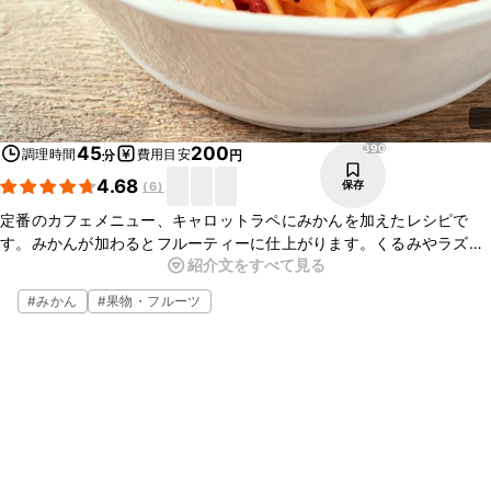
390
45
200
調理時間
費用目安
分
円
4.68
保存
(
6
)
定番のカフェメニュー、キャロットラペにみかんを加えたレシピで
す。みかんが加わるとフルーティーに仕上がります。くるみやラズベ
紹介文をすべて見る
リーはアーモンドスライスやアプリコットに置き換えても良いです
よ。ぜひお試しください。
#
みかん
#
果物・フルーツ