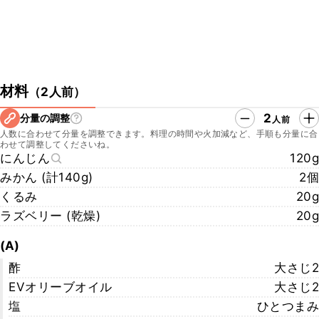
材料
（
2人前
）
2
分量の調整
人前
人数に合わせて分量を調整できます。料理の時間や火加減など、手順も分量に合
わせて調整してくださいね。
にんじん
120g
みかん (計140g)
2個
くるみ
20g
ラズベリー (乾燥)
20g
(A)
酢
大さじ2
EVオリーブオイル
大さじ2
塩
ひとつまみ