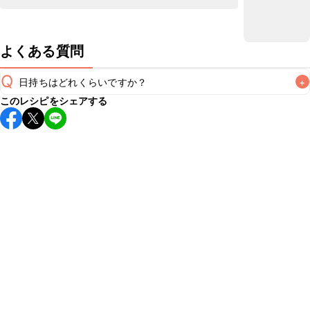
よくある質問
Q
日持ちはどれくらいですか？
+
このレシピをシェアする
保存期間は冷蔵で2~3日が目安です。なるべくお早めにお召
し上がりください。

A
※日持ちは目安です。
こちら
の注意事項をご確認の上、正し