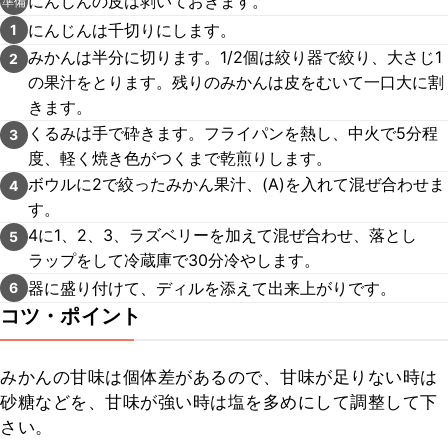
にんじんの皮は剥いておきます。
準備
にんじんは千切りにします。
1
みかんは半分に切ります。1/2個は絞り器で絞り、大さじ1
2
の果汁をとります。残りのみかんは皮をむいて一口大に割
きます。
くるみは手で砕きます。フライパンを熱し、中火で5分程
3
度、軽く焼き色がつくまで乾煎りします。
ボウルに2で絞ったみかん果汁、(A)を入れて混ぜ合わせま
4
す。
4に1、2、3、ラズベリーを加えて混ぜ合わせ、落とし
5
ラップをして冷蔵庫で30分冷やします。
器に盛り付けて、ディルを添えて出来上がりです。
6
コツ・ポイント
みかんの甘味は個体差があるので、甘味が足りない時は
砂糖などを、甘味が強い時は塩を多めにして調整して下
さい。