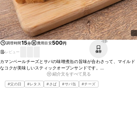
232
15
500
調理時間
費用目安
分
円
レビュー
保存
カマンベールチーズとサバの味噌煮缶の旨味が合わさって、マイルド
なコクが美味しいスティックオープンサンドです。
紹介文をすべて見る
サバの味噌煮缶を使用することでとっても簡単です。ボリューミーで
見た目も華やかなので、皆でわいわいつまめる一品ですよ。おつまみ
#
父の日
#
レタス
#
さば
#
サバ缶
#
チーズ
としてもオススメです。是非、お試し下さい。