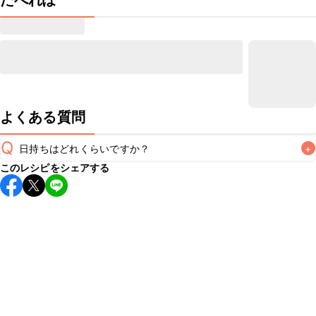
たべれぽ
よくある質問
Q
日持ちはどれくらいですか？
+
このレシピをシェアする
保存期間は冷蔵で当日中が目安です。なるべくお早めにお召
し上がりください。

A
※日持ちは目安です。
こちら
の注意事項をご確認の上、正し