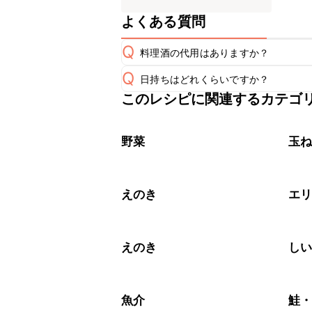
よくある質問
Q
料理酒の代用はありますか？
Q
日持ちはどれくらいですか？
A
このレシピに関連するカテゴ
保存期間は冷蔵で翌日中が目安です。
A
※日持ちは目安です。
こちら
野菜
玉
えのき
エ
えのき
し
魚介
鮭