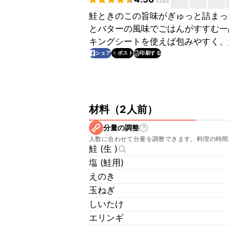
鮭ときのこの旨味がぎゅっと詰まっ
とバターの風味でごはんがすすむ一
キングシートを使えば包みやすく、
印刷する
シェア
ポスト
材料
（
2人前
）
分量の調整
人数に合わせて分量を調整できます。料理の時間
鮭 (生 )
塩 (鮭用)
えのき
玉ねぎ
しいたけ
エリンギ