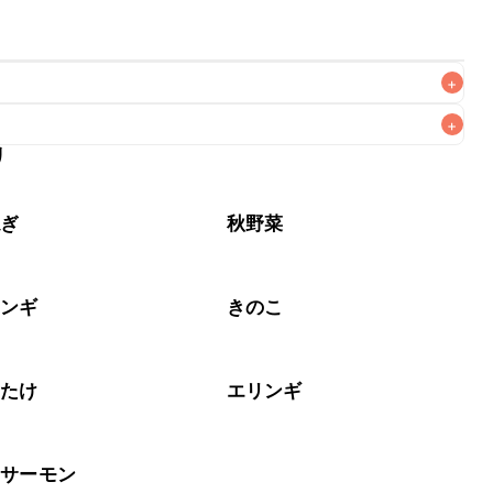
+
+
リ
なるべくお早めにお召し上がりください。

ねぎ
秋野菜
リンギ
きのこ
いたけ
エリンギ
・サーモン