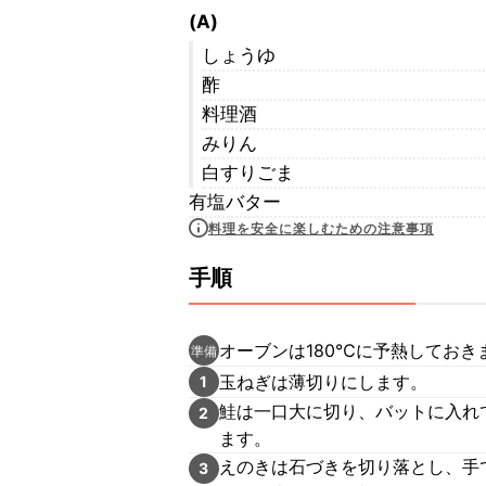
(A)
しょうゆ
酢
料理酒
みりん
白すりごま
有塩バター
料理を安全に楽しむための注意事項
手順
オーブンは180℃に予熱しておき
準備
玉ねぎは薄切りにします。
1
鮭は一口大に切り、バットに入れ
2
ます。
えのきは石づきを切り落とし、手
3