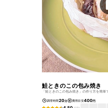
鮭ときのこの包み焼き
「
鮭ときのこの包み焼き
」の作り方を簡単
20
400
調理時間
費用目安
分
円
4.50
(
12
)