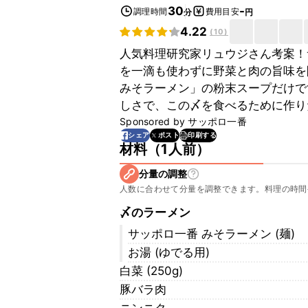
30
-
調理時間
費用目安
分
円
4.22
(
10
)
人気料理研究家リュウジさん考案！
を一滴も使わずに野菜と肉の旨味を
みそラーメン」の粉末スープだけで
しさで、この〆を食べるために作り
Sponsored by
サッポロ一番
印刷する
シェア
ポスト
材料
（
1人前
）
分量の調整
人数に合わせて分量を調整できます。料理の時間
〆のラーメン
サッポロ一番 みそラーメン (麺)
お湯 (ゆでる用)
白菜 (250g)
豚バラ肉