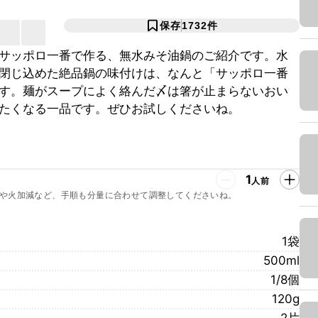
保存
1732
件
サッポロ一番で作る、無水みそ油鍋のご紹介です。水
閉じ込めた絶品鍋の味付けは、なんと「サッポロ一番 
す。麺がスープによく絡んだ〆は箸が止まらないおい
たくなる一品です。ぜひお試しくださいね。
1
人前
や火加減など、手順も分量に合わせて調整してくださいね。
1袋
500ml
1/8個
120g