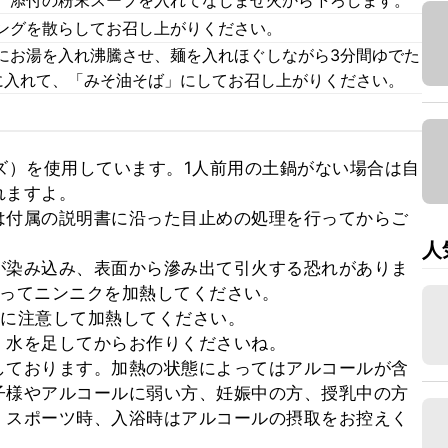
、添付の粉末スープを入れてなじませ火から下ろします。
ングを散らしてお召し上がりください。
にお湯を入れ沸騰させ、麺を入れほぐしながら3分間ゆでた
に入れて、「みそ油そば」にしてお召し上がりください。
ズ）を使用しています。1人前用の土鍋がない場合は自
ますよ。

は付属の説明書に沿った目止めの処理を行ってからご
人
が染み込み、表面から滲み出て引火する恐れがありま
ってニンニクを加熱してください。

に注意して加熱してください。

水を足してからお作りくださいね。

しております。加熱の状態によってはアルコールが含
子様やアルコールに弱い方、妊娠中の方、授乳中の方
、スポーツ時、入浴時はアルコールの摂取をお控えく