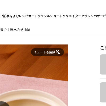
シピ
記事をよむ
レシピカード
クラシルショート
クリエイター
クラシルのサー
一番で！無水みそ油鍋
こ
ミュートを解除