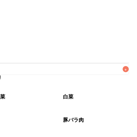
+
リ
野菜
白菜
肉
豚バラ肉