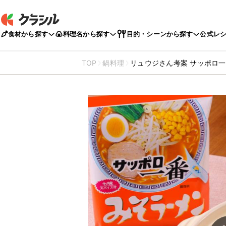
食材から探す
料理名から探す
目的・シーンから探す
公式レ
TOP
鍋料理
リュウジさん考案 サッポロ