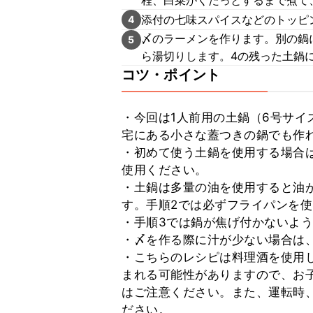
程、白菜がくたっとするまで煮て
添付の七味スパイスなどのトッピ
4
〆のラーメンを作ります。別の鍋
5
ら湯切りします。4の残った土鍋
コツ・ポイント
・今回は1人前用の土鍋（6号サイ
宅にある小さな蓋つきの鍋でも作れ
・初めて使う土鍋を使用する場合
使用ください。

・土鍋は多量の油を使用すると油
す。手順2では必ずフライパンを使
・手順3では鍋が焦げ付かないよう
・〆を作る際に汁が少ない場合は、
・こちらのレシピは料理酒を使用
まれる可能性がありますので、お
はご注意ください。また、運転時
ださい。
