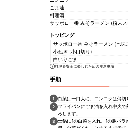
ニンニク
ごま油
料理酒
サッポロ一番 みそラーメン (粉末ス
トッピング
サッポロ一番 みそラーメン (七味
小ねぎ (小口切り)
白いりごま
料理を安全に楽しむための注意事項
手順
白菜は一口大に、ニンニクは薄切
1
フライパンにごま油を入れ中火で
2
ろします。
土鍋に1の白菜を入れ、1の豚バラ
3