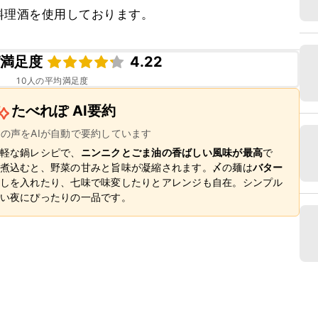
料理酒を使用しております。
ピ満足度
4.22
10
人の平均満足度
たべれぽ AI要約
ーの声をAIが自動で要約しています
軽な鍋レシピで、
ニンニクとごま油の香ばしい風味が最高
で
煮込むと、野菜の甘みと旨味が凝縮されます。〆の麺は
バター
しを入れたり、七味で味変したりとアレンジも自在。シンプル
い夜にぴったりの一品です。