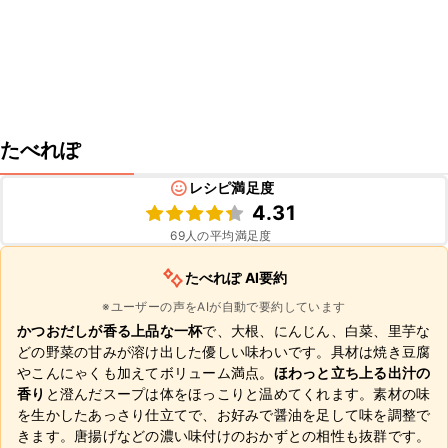
たべれぽ
レシピ満足度
4.31
69
人の平均満足度
たべれぽ AI要約
※ユーザーの声をAIが自動で要約しています
かつおだしが香る上品な一杯
で、大根、にんじん、白菜、里芋な
どの野菜の甘みが溶け出した優しい味わいです。具材は焼き豆腐
やこんにゃくも加えてボリューム満点。
ほわっと立ち上る出汁の
香り
と澄んだスープは体をほっこりと温めてくれます。素材の味
を生かしたあっさり仕立てで、お好みで醤油を足して味を調整で
きます。唐揚げなどの濃い味付けのおかずとの相性も抜群です。