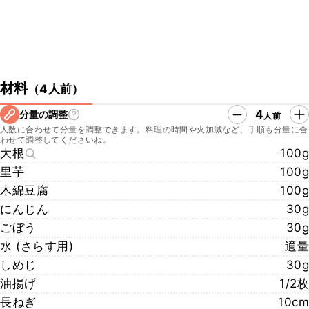
材料
（
4人前
）
4
分量の調整
人前
人数に合わせて分量を調整できます。料理の時間や火加減など、手順も分量に合
わせて調整してくださいね。
大根
100g
里芋
100g
木綿豆腐
100g
にんじん
30g
ごぼう
30g
水 (さらす用)
適量
しめじ
30g
油揚げ
1/2枚
長ねぎ
10cm