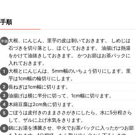
手順
大根、にんじん、里芋の皮は剝いておきます。 しめじは
準備
石づきを切り落とし、ほぐしておきます。 油揚げは熱湯
をかけて油抜きしておきます。 かつお節はお茶パックに
入れておきます。
大根とにんじんは、5mm幅のいちょう切りにします。里
1
芋は1cm幅の輪切りにします。
長ねぎは1cm幅に切ります。
2
油揚げは横に半分に切って、1cm幅に切ります。
3
木綿豆腐は2cm角に切ります。
4
ごぼうは皮付きのままささがきにしたら、水に5分程さら
5
して、ザルに上げ水気をきります。
鍋にお湯を沸騰させ、中火でお茶パックに入ったかつお節
6