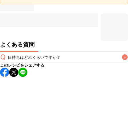
よくある質問
Q
日持ちはどれくらいですか？
+
このレシピをシェアする
保存期間は冷蔵で翌日中が目安です。なるべくお早めにお召
し上がりください。

A
※日持ちは目安です。
こちら
の注意事項をご確認の上、正し