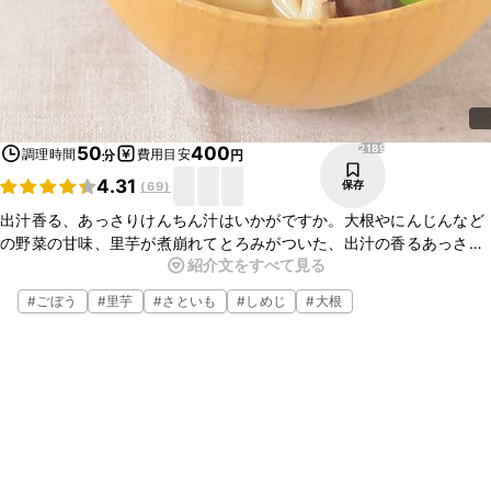
2189
50
400
調理時間
費用目安
分
円
4.31
保存
(
69
)
出汁香る、あっさりけんちん汁はいかがですか。大根やにんじんなど
の野菜の甘味、里芋が煮崩れてとろみがついた、出汁の香るあっさり
紹介文をすべて見る
としたスープが、とってもおいしいですよ。ごま油の風味も効いてい
ます。ぜひ作ってみてください。
#
ごぼう
#
里芋
#
さといも
#
しめじ
#
大根