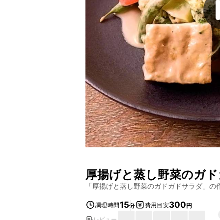
厚揚げと蒸し野菜のガド
「
厚揚げと蒸し野菜のガドガドサラダ
」の
15
300
調理時間
費用目安
分
円
レビュー