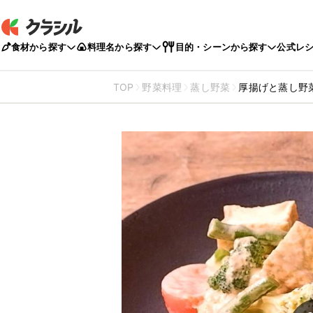
食材から探す
料理名から探す
目的・シーンから探す
公式レ
TOP
野菜料理
蒸し野菜
厚揚げと蒸し野