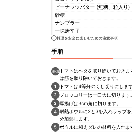
ピーナッツバター (無糖、粒入り)
砂糖
ナンプラー
一味唐辛子
料理を安全に楽しむための注意事項
手順
トマトはヘタを取り除いておきま
準備
は筋を取り除いておきます。
トマトは4等分のくし切りにしま
1
ブロッコリーは一口大に切ります
2
厚揚げは3cm角に切ります。
3
耐熱ボウルに2と3を入れラップを
4
分加熱します。
ボウルに和えダレの材料を入れま
5