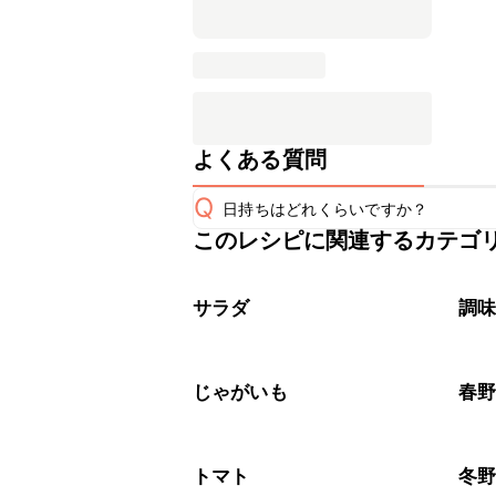
よくある質問
Q
日持ちはどれくらいですか？
このレシピに関連するカテゴ
保存期間は冷蔵で当日中が目安です。
A
※日持ちは目安です。
こちら
サラダ
調
じゃがいも
春
トマト
冬