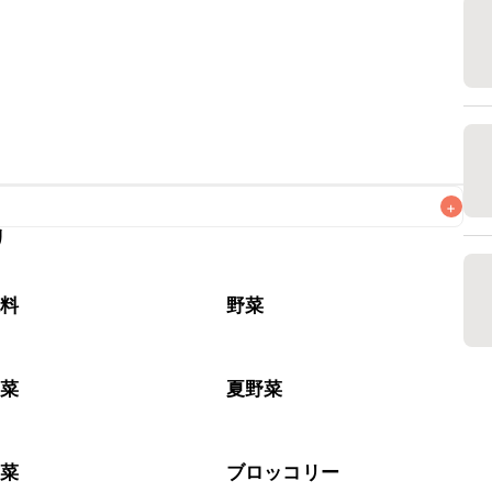
+
リ
なるべくお早めにお召し上がりください。

味料
野菜
野菜
夏野菜
野菜
ブロッコリー