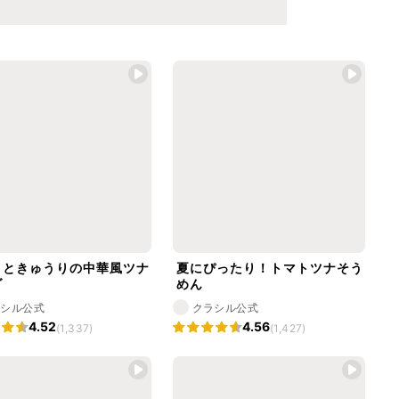
トときゅうりの中華風ツナ
夏にぴったり！トマトツナそう
ダ
めん
ラシル公式
クラシル公式
4.52
4.56
(1,337)
(1,427)