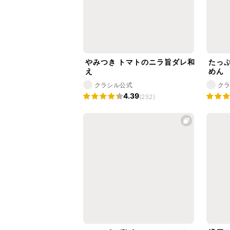
やみつき トマトのニラ旨ダレ和
たっ
え
めん
クラシル公式
ク
4.39
(252)