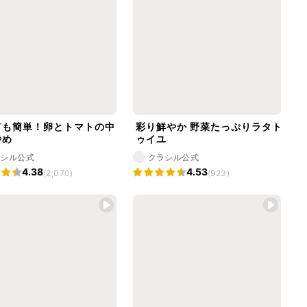
ても簡単！卵とトマトの中
彩り鮮やか 野菜たっぷりラタト
炒め
ゥイユ
ラシル公式
クラシル公式
4.38
4.53
(2,070)
(923)