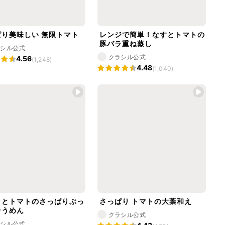
ぱり美味しい 無限トマト
レンジで簡単！なすとトマトの
豚バラ重ね蒸し
ラシル公式
クラシル公式
4.56
(1,248)
4.48
(1,040)
ラとトマトのさっぱりぶっ
さっぱり トマトの大葉和え
そうめん
クラシル公式
ラシル公式