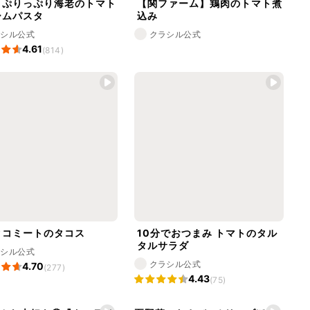
！ぷりっぷり海老のトマト
【関ファーム】︎︎︎鶏肉のトマト煮
ームパスタ
込み
ラシル公式
クラシル公式
4.61
(814)
タコミートのタコス
10分でおつまみ トマトのタル
タルサラダ
ラシル公式
クラシル公式
4.70
(277)
4.43
(75)