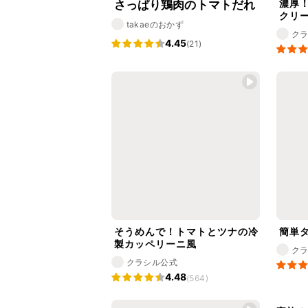
濃厚
さっぱり鶏肉のトマトだれ
クリ
takaeのおかず
ク
4.45
(21)
そうめんで！トマトとツナの冷
簡単
製カッペリーニ風
ク
クラシル公式
4.48
(564)