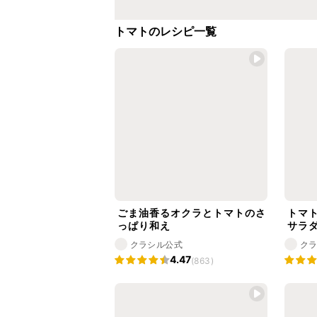
トマトのレシピ一覧
ごま油香るオクラとトマトのさ
トマ
っぱり和え
サラ
クラシル公式
ク
4.47
(863)