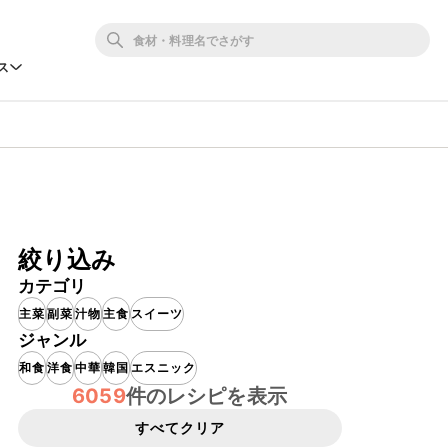
ス
絞り込み
カテゴリ
主菜
副菜
汁物
主食
スイーツ
ジャンル
和食
洋食
中華
韓国
エスニック
6059
件のレシピを表示
すべてクリア