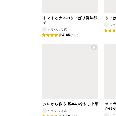
トマトとナスのさっぱり香味和
さっ
え
ク
クラシル公式
4.45
(774)
タレから作る 基本の冷やし中華
オク
かけ
クラシル公式
ク