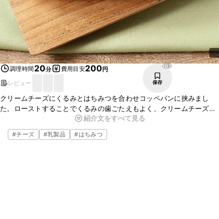
103
20
200
調理時間
費用目安
分
円
レビュー
保存
クリームチーズにくるみとはちみつを合わせコッペパンに挟みまし
た。ローストすることでくるみの歯ごたえもよく、クリームチーズの
紹介文をすべて見る
酸味、はちみつの甘味がよく合います。朝食としてはもちろん、おや
つにもおすすめです。ぜひ、お試しください。
#
チーズ
#
乳製品
#
はちみつ