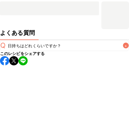
よくある質問
Q
日持ちはどれくらいですか？
+
このレシピをシェアする
保存期間は冷蔵で当日中が目安です。なるべくお早めにお召
し上がりください。

A
※日持ちは目安です。
こちら
の注意事項をご確認の上、正し