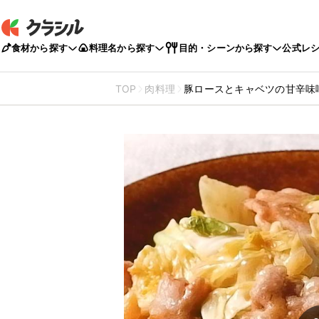
食材から探す
料理名から探す
目的・シーンから探す
公式レ
TOP
肉料理
豚ロースとキャベツの甘辛味