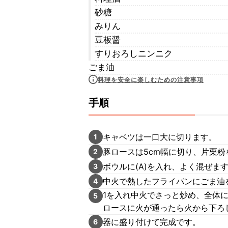
砂糖
みりん
豆板醤
すりおろしニンニク
ごま油
料理を安全に楽しむための注意事項
手順
キャベツは一口大に切ります。
1
豚ロースは5cm幅に切り、片栗粉
2
ボウルに(A)を入れ、よく混ぜま
3
中火で熱したフライパンにごま油
4
1を入れ中火でさっと炒め、全体
5
ロースに火が通ったら火から下ろ
器に盛り付けて完成です。
6