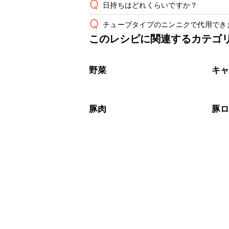
Q
日持ちはどれくらいですか？
A
Q
チューブタイプのニンニクで代用でき
保存期間は冷蔵で翌日中が目安です。
A
このレシピに関連するカテゴ
チューブタイプのニンニクを使用して
A
※日持ちは目安です。
こちら
野菜
キ
豚肉
豚