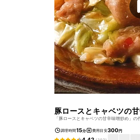
豚ロースとキャベツの甘
「
豚ロースとキャベツの甘辛味噌炒め
」の
15
300
調理時間
費用目安
分
円
4.42
(
202
)