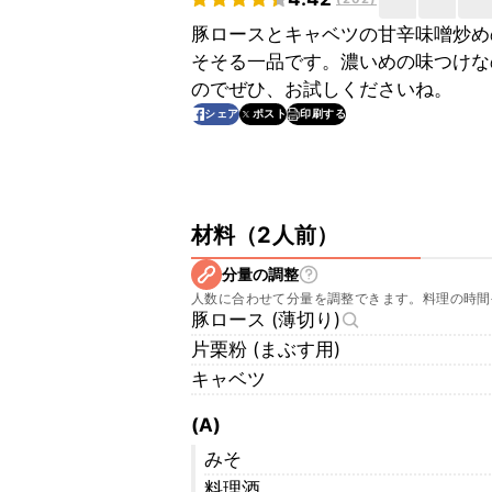
豚ロースとキャベツの甘辛味噌炒め
そそる一品です。濃いめの味つけな
のでぜひ、お試しくださいね。
印刷する
シェア
ポスト
材料
（
2人前
）
分量の調整
人数に合わせて分量を調整できます。料理の時間
豚ロース (薄切り)
片栗粉 (まぶす用)
キャベツ
(A)
みそ
料理酒