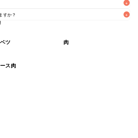
+
ますか？
+
なるべくお早めにお召し上がりください。

リ
もお作りいただけます。小さじ1/2を目安に加え、お好みの風
ャベツ
肉
ロース肉