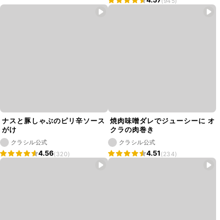
(945)
ナスと豚しゃぶのピリ辛ソース
焼肉味噌ダレでジューシーに オ
がけ
クラの肉巻き
クラシル公式
クラシル公式
4.56
4.51
(320)
(234)