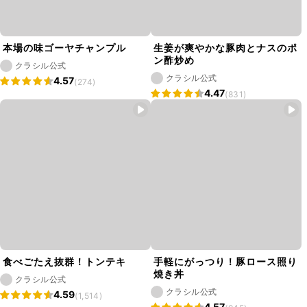
本場の味ゴーヤチャンプル
生姜が爽やかな豚肉とナスのポ
ン酢炒め
クラシル公式
クラシル公式
4.57
(274)
4.47
(831)
食べごたえ抜群！トンテキ
手軽にがっつり！豚ロース照り
焼き丼
クラシル公式
クラシル公式
4.59
(1,514)
4.57