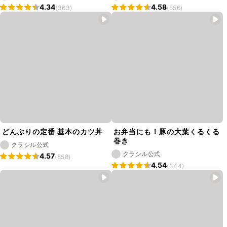
4.34
4.58
(363)
(556)
どんぶりの定番 基本のカツ丼
お弁当にも！豚の大葉くるくる
巻き
クラシル公式
クラシル公式
4.57
(858)
4.54
(344)