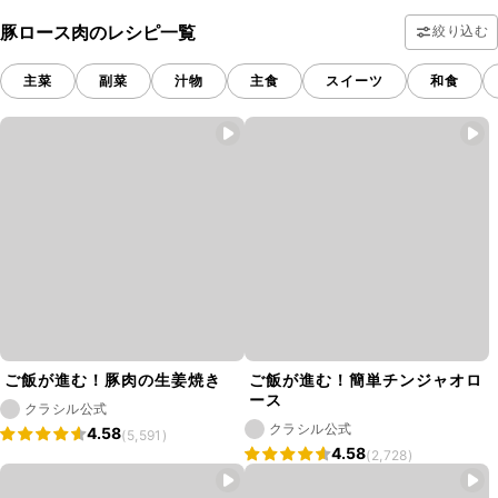
豚ロース肉のレシピ一覧
絞り込む
主菜
副菜
汁物
主食
スイーツ
和食
ご飯が進む！豚肉の生姜焼き
ご飯が進む！簡単チンジャオロ
ース
クラシル公式
クラシル公式
4.58
(5,591)
4.58
(2,728)