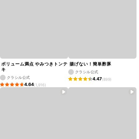
ボリューム満点 やみつきトンテ
揚げない！簡単酢豚
キ
クラシル公式
クラシル公式
4.47
(899)
4.64
(1,916)