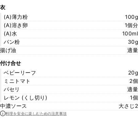
衣
(A)薄力粉
100g
(A)溶き卵
1個分
(A)水
100ml
パン粉
30g
揚げ油
適量
付け合せ
ベビーリーフ
20g
ミニトマト
2個
パセリ
適量
レモン (くし切り)
1個
中濃ソース
大さじ2
料理を安全に楽しむための注意事項