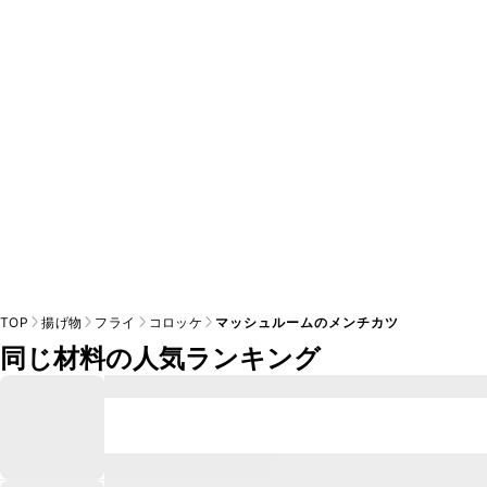
A
※日持ちは目安です。
こちら
の注意事項をご確認の上、正し
TOP
揚げ物
フライ
コロッケ
マッシュルームのメンチカツ
同じ材料の人気ランキング