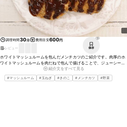
43
30
600
調理時間
費用目安
分
円
レビュー
保存
ホワイトマッシュルームを包んだメンチカツのご紹介です。肉厚のホ
ワイトマッシュルームを肉だねで包んで揚げることで、ジューシーで
紹介文をすべて見る
一味違うメンチカツに仕上がります。今夜の一品にいかがでしょう
か。ぜひ、お試しください。
#
マッシュルーム
#
玉ねぎ
#
きのこ
#
メンチカツ
#
野菜