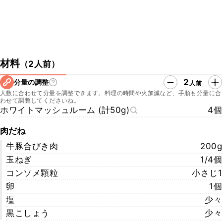
材料
（
2人前
）
2
分量の調整
人前
人数に合わせて分量を調整できます。料理の時間や火加減など、手順も分量に合
わせて調整してくださいね。
ホワイトマッシュルーム (計50g)
4個
肉だね
牛豚合びき肉
200g
玉ねぎ
1/4個
コンソメ顆粒
小さじ1
卵
1個
塩
少々
黒こしょう
少々