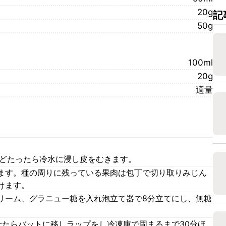
20g
記
50g
100ml
20g
適量
ほどたったら冷水に浸し皮をむきます。
ます。種の周りに残っている果肉は包丁で切り取りみじん
けます。
リーム、グラニュー糖を入れ泡立て器で8分立てにし、無糖
。
せたらバットに移しラップをし冷凍庫で固まるまで30分ほ