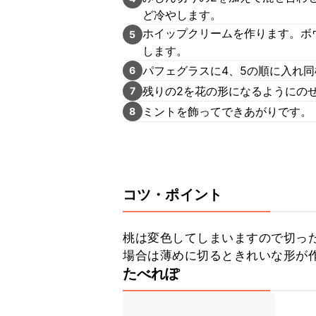
ど冷やします。
ホイップクリームを作ります。ボ
5
します。
パフェグラスに4、5の順に入れ
6
残りの2を花の形になるようにの
7
ミントを飾ってできあがりです。
8
コツ・ポイント
桃は変色してしまいますので切っ
場合は薄めに切るときれいな形が
たべれぽ