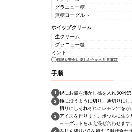
グラニュー糖
無糖ヨーグルト
ホイップクリーム
生クリーム
グラニュー糖
ミント
料理を安全に楽しむための注意事項
手順
鍋にお湯を沸かし桃を入れ30秒
1
種に沿うように切り、薄切りにし
2
切りにしそれぞれにレモン汁をか
アイスを作ります。ボウルに生ク
3
ヨーグルトを加え混ぜ合わせます
みじん切りの2を加えて混ぜ合わ
4