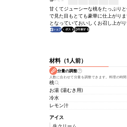
甘くてジューシーな桃をたっぷりと
で見た目もとても豪華に仕上がりま
となっていておいしくお召し上がり
印刷する
シェア
ポスト
材料
（
1人前
）
分量の調整
人数に合わせて分量を調整できます。料理の時間
桃
お湯 (湯むき用)
冷水
レモン汁
アイス
生クリーム