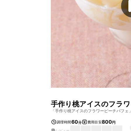
手作り桃アイスのフラワ
「
手作り桃アイスのフラワーピーチパフェ
60
800
調理時間
費用目安
分
円
レビュー