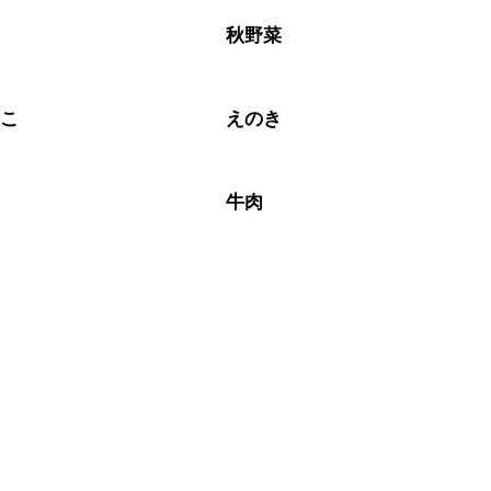
ラ
秋野菜
のこ
えのき
牛肉