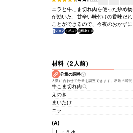
ニラと牛こま切れ肉を使った炒め物
が効いた、甘辛い味付けの香味だれ
ことができるので、今夜のおかずに
印刷する
シェア
ポスト
材料
（
2人前
）
分量の調整
人数に合わせて分量を調整できます。料理の時間
牛こま切れ肉
えのき
まいたけ
ニラ
(A)
しょうゆ