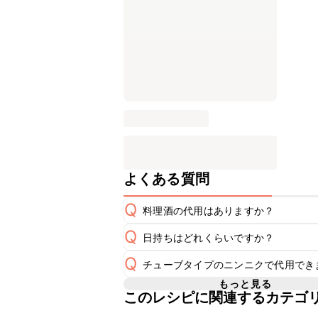
よくある質問
Q
料理酒の代用はありますか？
Q
日持ちはどれくらいですか？
A
Q
チューブタイプのニンニクで代用でき
保存期間は冷蔵で翌日中が目安です。
A
もっと見る
このレシピに関連するカテゴ
チューブタイプのニンニクを使用して
A
※日持ちは目安です。
こちら