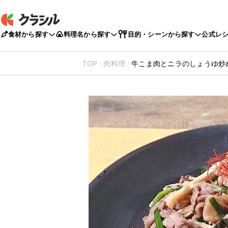
食材から探す
料理名から探す
目的・シーンから探す
公式レ
TOP
肉料理
牛こま肉とニラのしょうゆ炒