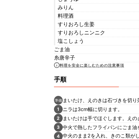
みりん
料理酒
すりおろし生姜
すりおろしニンニク
塩こしょう
ごま油
糸唐辛子
料理を安全に楽しむための注意事項
手順
まいたけ、えのきは石づきを切り
準備
ニラは3cm幅に切ります。
1
まいたけは手でほぐします。えの
2
中火で熱したフライパンにごま油
3
中火のまま2を入れ、きのこ類がし
4