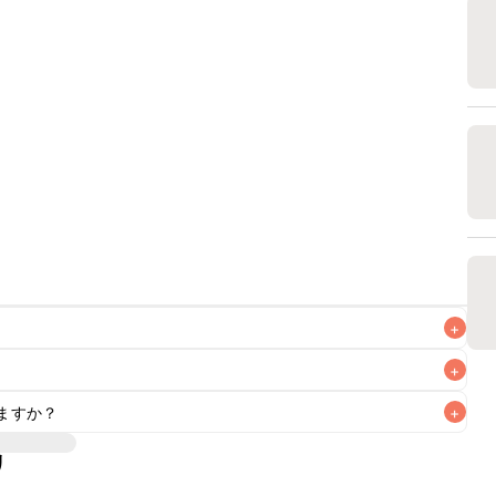
+
+
ますか？
+
なるべくお早めにお召し上がりください。

リ
もお作りいただけます。レシピと同量を目安に加え、お好み