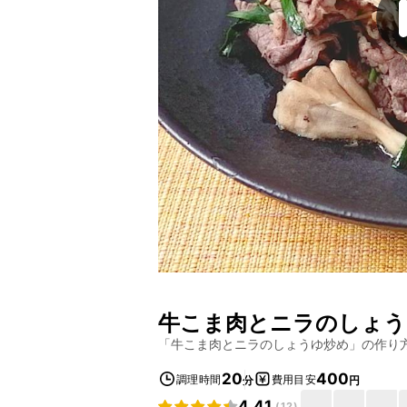
牛こま肉とニラのしょう
「
牛こま肉とニラのしょうゆ炒め
」の作り
20
400
調理時間
費用目安
分
円
4.41
(
12
)