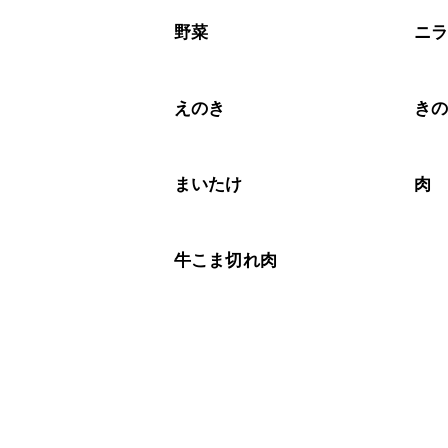
野菜
ニ
えのき
き
まいたけ
肉
牛こま切れ肉