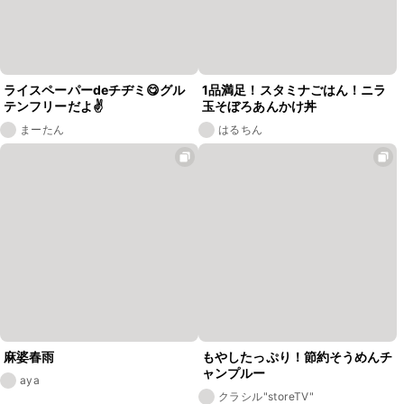
ライスペーパーdeチヂミ😋グル
1品満足！スタミナごはん！ニラ
テンフリーだよ✌️
玉そぼろあんかけ丼
まーたん
はるちん
麻婆春雨
もやしたっぷり！節約そうめんチ
ャンプルー
aya
クラシル"storeTV"