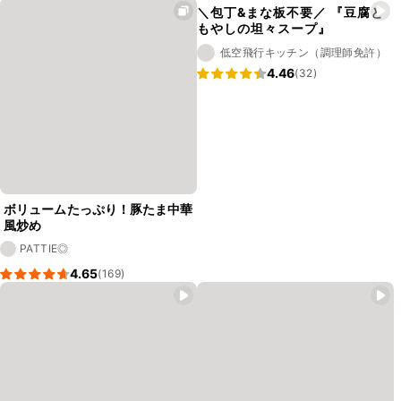
＼包丁&まな板不要／ 『豆腐と
もやしの坦々スープ』
低空飛行キッチン（調理師免許）
4.46
(32)
ボリュームたっぷり！豚たま中華
風炒め
PATTIE◎
4.65
(169)