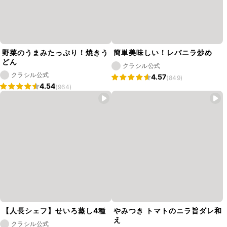
野菜のうまみたっぷり！焼きう
簡単美味しい！レバニラ炒め
どん
クラシル公式
クラシル公式
4.57
(849)
4.54
(964)
【人長シェフ】せいろ蒸し4種
やみつき トマトのニラ旨ダレ和
え
クラシル公式