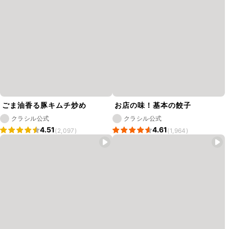
ごま油香る豚キムチ炒め
お店の味！基本の餃子
クラシル公式
クラシル公式
4.51
4.61
(2,097)
(1,964)