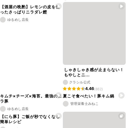
【酒屋の晩酌】レモンの皮を使
ったさっぱりニラダレ鰹
ゆるめし店長
しゃきしゃき感が止まらない！
もやしとニ...
クラシル公式
4.46
(862)
キムチ×チーズ×海苔。最強のニ
夏こそ食べたい！豚キム鍋
ラ豚
管理栄養士みねこ
ゆるめし店長
【にら豚】ご飯が秒でなくなる
簡単レシピ