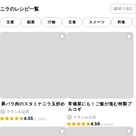
ニラのレシピ一覧
絞り込む
主菜
副菜
汁物
主食
スイーツ
和食
豚バラ肉のスタミナニラ玉炒め
常備菜にも！ご飯が進む特製プ
ルコギ
クラシル公式
クラシル公式
4.55
(5,594)
4.59
(1,444)