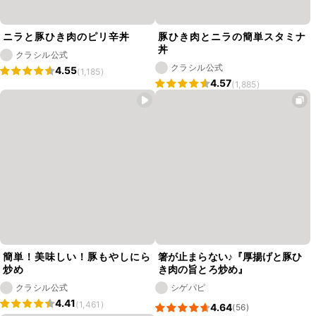
ニラと豚ひき肉のピリ辛丼
豚ひき肉とニラの簡単スタミナ
丼
クラシル公式
クラシル公式
4.55
(1,185)
4.57
(1,885)
簡単！美味しい！豚もやしにら
箸が止まらない♪『厚揚げと豚ひ
炒め
き肉の旨とろ炒め』
クラシル公式
シゲパピ
4.41
(1,461)
4.64
(56)