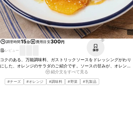
96
15
300
調理時間
費用目安
分
円
レビュー
保存
コクのある、万能調味料、ガストリックソースをドレッシングがわり
にした、オレンジのサラダのご紹介です。ソースの甘みが、オレンジ
紹介文をすべて見る
とルッコラによく合い、ます。また、ガストリックソースはお肉の
ソースや、カレーなどのコク出しにもぴったりですよ。
#
チーズ
#
オレンジ
#
調味料
#
野菜
#
乳製品