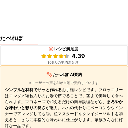
たべれぽ
レシピ満足度
4.39
106
人の平均満足度
たべれぽ AI要約
※ユーザーの声をAIが自動で要約しています
シンプルな材料でサッと作れる
お手軽レシピです。ブロッコリー
はコンソメ顆粒入りのお湯で茹でることで、茎まで美味しく食べ
られます。マヨネーズで和えるだけの簡単調理ながら、
まろやか
な味わいと彩りの良さ
が魅力。ハムの代わりにベーコンやウイン
ナーでアレンジしても◎。粒マスタードやクレイジーソルトを加
えると、さらに本格的な味わいに仕上がります。家族みんなに好
評な一品です。