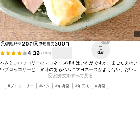
3544
20
300
調理時間
費用目安
分
円
4.39
保存
(
106
)
ハムとブロッコリーのマヨネーズ和えはいかがですか。歯ごたえのよ
いブロッコリーと、旨味のあるハムにマヨネーズがよく合い、おいし
紹介文をすべて見る
いですよ。ぜひお試しください。
#
ブロッコリー
#
ハム
#
冬野菜
#
加工肉
#
野菜