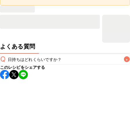
よくある質問
Q
日持ちはどれくらいですか？
+
このレシピをシェアする
保存期間は冷蔵で翌日中が目安です。なるべくお早めにお召
し上がりください。

A
※日持ちは目安です。
こちら
の注意事項をご確認の上、正し