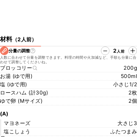
材料
（
2人前
）
2
分量の調整
人前
人数に合わせて分量を調整できます。料理の時間や火加減など、手順も分量に合
わせて調整してくださいね。
ブロッコリー
200g
お湯 (ゆで用)
500ml
塩 (ゆで用)
小さじ1/2
ロースハム (計30g)
2枚
ゆで卵 (Mサイズ)
2個
(A)
マヨネーズ
大さじ3
塩こしょう
ふたつまみ