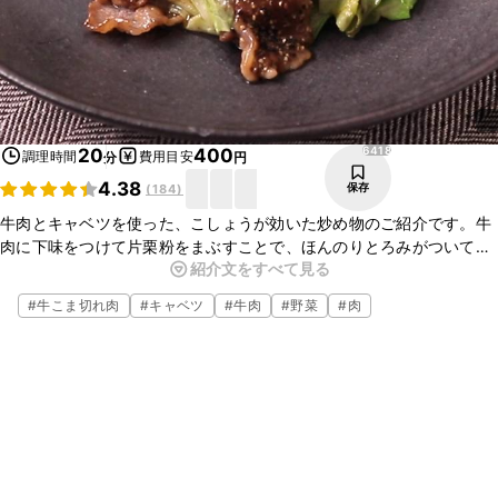
6418
20
400
調理時間
費用目安
分
円
4.38
保存
(
184
)
牛肉とキャベツを使った、こしょうが効いた炒め物のご紹介です。牛
肉に下味をつけて片栗粉をまぶすことで、ほんのりとろみがついて黒
紹介文をすべて見る
こしょうの風味がしっかり具材に絡みますよ。シンプルな食材で作れ
るので、ぜひ試してみてくださいね。
#
牛こま切れ肉
#
キャベツ
#
牛肉
#
野菜
#
肉