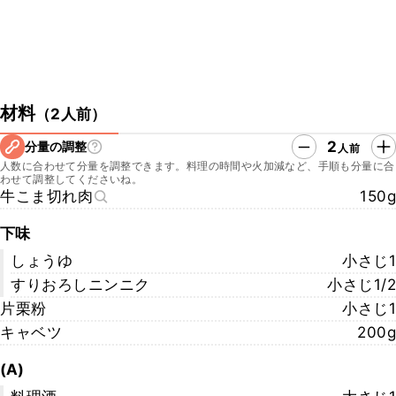
材料
（
2人前
）
2
分量の調整
人前
人数に合わせて分量を調整できます。料理の時間や火加減など、手順も分量に合
わせて調整してくださいね。
牛こま切れ肉
150g
下味
しょうゆ
小さじ1
すりおろしニンニク
小さじ1/2
片栗粉
小さじ1
キャベツ
200g
(A)