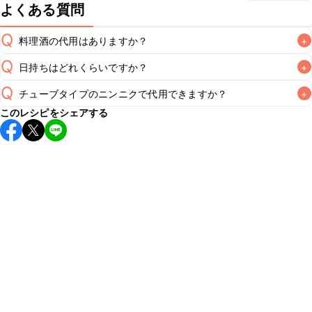
よくある質問
Q
料理酒の代用はありますか？
+
Q
日持ちはどれくらいですか？
+
A
Q
チューブタイプのニンニクで代用できますか？
+
保存期間は冷蔵で翌日中が目安です。なるべくお早めにお召
このレシピをシェアする
し上がりください。

A
チューブタイプのニンニクを使用してもお作りいただけま
A
す。レシピと同量を目安に加え、お好みの風味になるようご
※日持ちは目安です。
こちら
の注意事項をご確認の上、正し