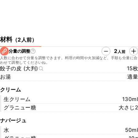
材料
（
2人前
）
2
分量の調整
人前
人数に合わせて分量を調整できます。料理の時間や火加減など、手順も分量に合
わせて調整してくださいね。
餃子の皮 (大判)
15枚
お湯
適量
クリーム
生クリーム
130ml
グラニュー糖
大さじ2
ナパージュ
水
50ml