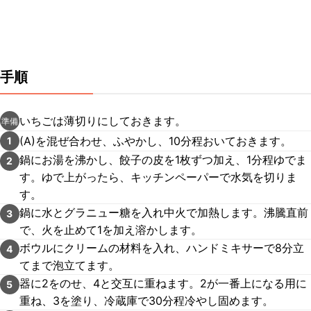
手順
いちごは薄切りにしておきます。
準備
(A)を混ぜ合わせ、ふやかし、10分程おいておきます。
1
鍋にお湯を沸かし、餃子の皮を1枚ずつ加え、1分程ゆでま
2
す。ゆで上がったら、キッチンペーパーで水気を切りま
す。
鍋に水とグラニュー糖を入れ中火で加熱します。沸騰直前
3
で、火を止めて1を加え溶かします。
ボウルにクリームの材料を入れ、ハンドミキサーで8分立
4
てまで泡立てます。
器に2をのせ、4と交互に重ねます。2が一番上になる用に
5
重ね、3を塗り、冷蔵庫で30分程冷やし固めます。