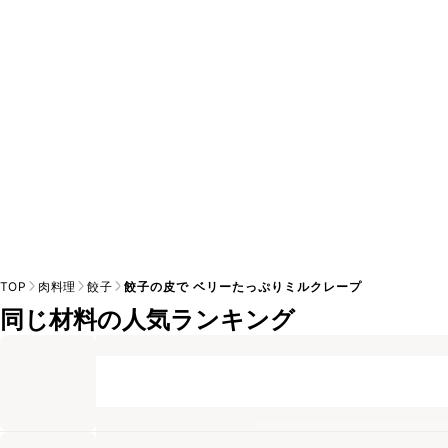
A
※日持ちは目安です。
こちら
の注意事項をご確認の上、正し
TOP
肉料理
餃子
餃子の皮で ベリーたっぷりミルクレープ
同じ材料の人気ランキング