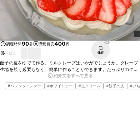
141
90
400
調理時間
費用目安
分
円
レビュー
保存
餃子の皮をゆでて作る、ミルクレープはいかがでしょうか。クレープ
生地を焼く必要もなく、簡単に作ることができます。たっぷりのク
紹介文をすべて見る
リームとフルーツで飾れば、とても華やかになりますよ。ぜひ、一度
作ってみてくださいね。
#
バレンタインデー
#
ホワイトデー
#
生クリーム
#
餃子の皮
#
い