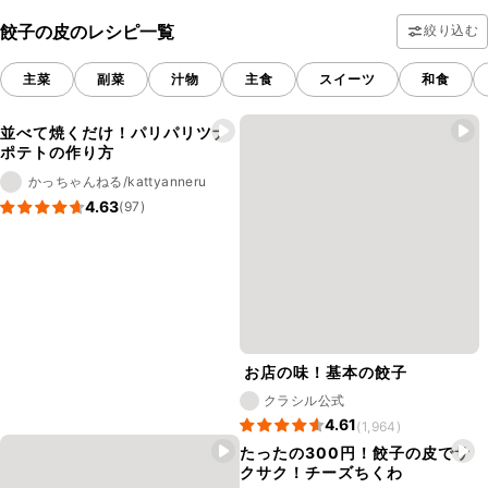
餃子の皮のレシピ一覧
絞り込む
主菜
副菜
汁物
主食
スイーツ
和食
並べて焼くだけ！パリパリツナ
ポテトの作り方
かっちゃんねる/kattyanneru
4.63
(97)
お店の味！基本の餃子
クラシル公式
4.61
(1,964)
たったの300円！餃子の皮でサ
クサク！チーズちくわ