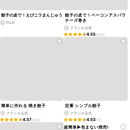
餃子の皮で！えびニラまんじゅう
餃子の皮で！ベーコンアスパラ
チーズ巻き
FUJI
クラシル公式
4.55
(546)
簡単に作れる 焼き餃子
定番 シンプル餃子
クラシル公式
クラシル公式
4.57
4.53
(946)
(51)
超簡単▶︎包まない焼売!