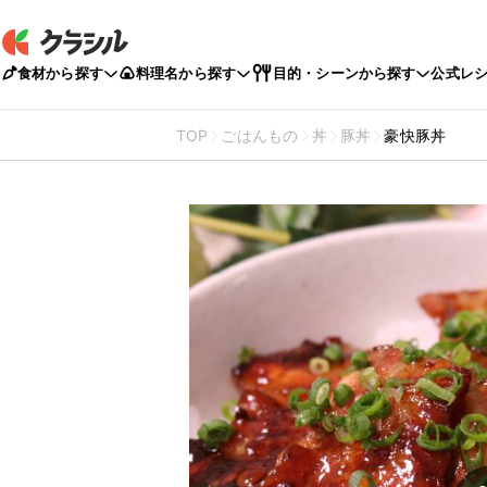
食材から探す
料理名から探す
目的・シーンから探す
公式レ
TOP
ごはんもの
丼
豚丼
豪快豚丼