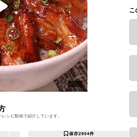
こ
方
いレシピ動画で紹介しています。
保存
2904
件