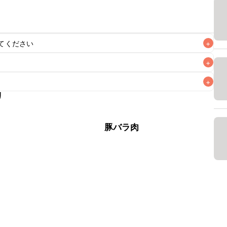
てください
+
+
+
リ
がりいただくことをおすすめします。

肉
豚バラ肉