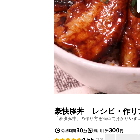
豪快豚丼
レシピ・作り
「
豪快豚丼
」の作り方を簡単で分かりやす
30
300
調理時間
費用目安
分
円
4.55
(
22
)