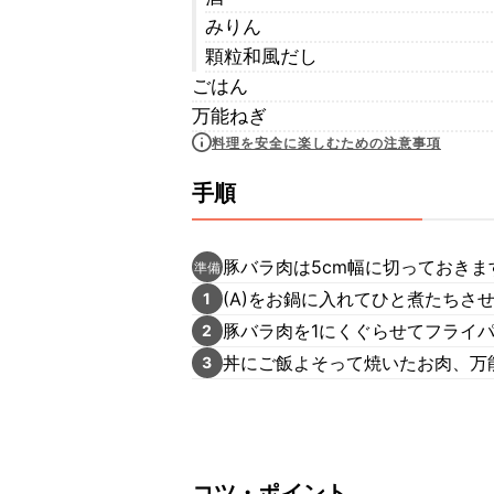
みりん
顆粒和風だし
ごはん
万能ねぎ
料理を安全に楽しむための注意事項
手順
豚バラ肉は5cm幅に切っておきま
準備
(A)をお鍋に入れてひと煮たちさ
1
豚バラ肉を1にくぐらせてフライ
2
丼にご飯よそって焼いたお肉、万
3
コツ・ポイント