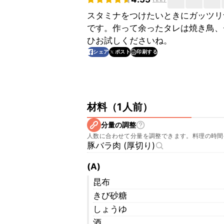
スタミナをつけたいときにガッツリ
です。作って余ったタレは焼き鳥、
ひお試しくださいね。
印刷する
シェア
ポスト
材料
（
1人前
）
分量の調整
人数に合わせて分量を調整できます。料理の時間
豚バラ肉 (厚切り)
(A)
昆布
きび砂糖
しょうゆ
酒