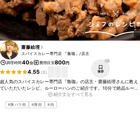
齋藤絵理
スパイスカレー専門店 「魯珈」/店主
622
40
800
調理時間
費用目安
分
円
4.55
保存
(
6
)
超人気のスパイスカレー専門店『魯珈』の店主・齋藤絵理さんに教え
ていただいたレシピ、ルーローハンのご紹介です。10分で絶品ルー
紹介文をすべて見る
ローハンがお作りいただけますよ。ぜひこの機会に作ってみてくださ
いね。
#
豚バラ肉
#
豚肉
#
肉
▼クラシル公式SNSはこちら
・クラシルYouTube
https://youtu.be/scQFw1kwgeY
・クラシルTikTok