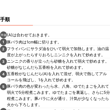
手順
(A)は合わせておきます。
準備
豚バラ肉は1cm幅に切ります。
1
フライパンにサラダ油をひいて弱火で加熱します。油の温
2
度が上がったらすりおろしニンニクを入れて炒めます。
ニンニクの香りが立ったら砂糖を入れて弱火で炒めます。
3
砂糖がなじんだら五香粉を入れて炒めます。
五香粉がなじんだら(A)を入れて混ぜ、弱火で熱してアル
4
コールを飛ばし、1を入れて炒めます。
豚バラ肉の色が変わったら水、八角、ゆでたまごを入れて
5
弱火で5分程煮こみます。ゆでたまごを裏返し、さらに5分
程煮こみます。豚バラに火が通り、汁気が少なくなったら
火から下ろします。