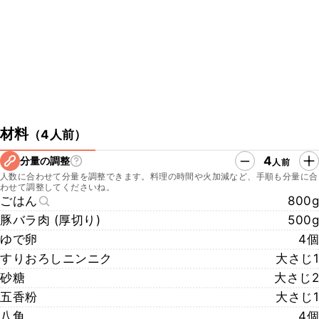
https://www.tiktok.com/@kurashiru.com
・クラシルInstagram
https://www.instagram.com/kurashiru/
・クラシルX
https://twitter.com/kurashiru0119
材料
（
4人前
）
4
分量の調整
人前
人数に合わせて分量を調整できます。料理の時間や火加減など、手順も分量に合
わせて調整してくださいね。
ごはん
800g
豚バラ肉 (厚切り)
500g
ゆで卵
4個
すりおろしニンニク
大さじ1
砂糖
大さじ2
五香粉
大さじ1
八角
4個