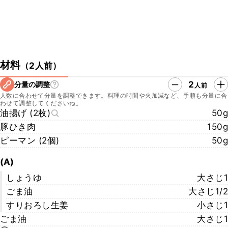
材料
（
2人前
）
2
分量の調整
人前
人数に合わせて分量を調整できます。料理の時間や火加減など、手順も分量に合
わせて調整してくださいね。
油揚げ (2枚)
50g
豚ひき肉
150g
ピーマン (2個)
50g
(A)
しょうゆ
大さじ1
ごま油
大さじ1/2
すりおろし生姜
小さじ1
ごま油
大さじ1