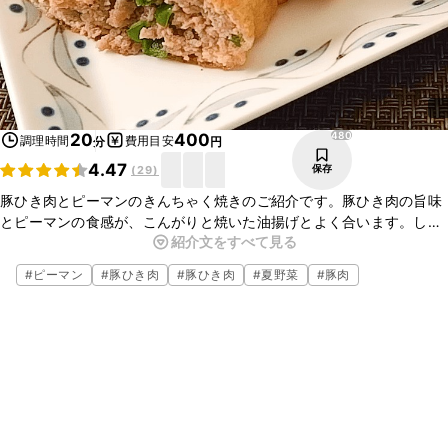
480
20
400
調理時間
費用目安
分
円
4.47
保存
(
29
)
豚ひき肉とピーマンのきんちゃく焼きのご紹介です。豚ひき肉の旨味
とピーマンの食感が、こんがりと焼いた油揚げとよく合います。しっ
紹介文をすべて見る
かりと味つけをしていますので、そのままでもおいしくいただけます
よ。
#
ピーマン
#
豚ひき肉
#
豚ひき肉
#
夏野菜
#
豚肉