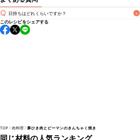
Q
日持ちはどれくらいですか？
+
このレシピをシェアする
保存期間は冷蔵で翌日中が目安です。なるべくお早めにお召
し上がりください。

A
※日持ちは目安です。
こちら
の注意事項をご確認の上、正し
TOP
肉料理
豚ひき肉とピーマンのきんちゃく焼き
同じ材料の人気ランキング