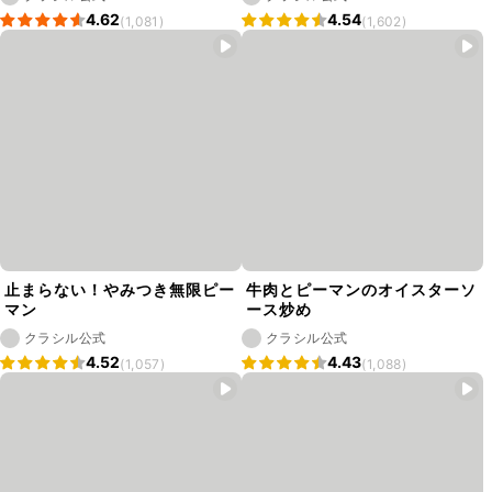
4.62
4.54
(1,081)
(1,602)
止まらない！やみつき無限ピー
牛肉とピーマンのオイスターソ
マン
ース炒め
クラシル公式
クラシル公式
4.52
4.43
(1,057)
(1,088)