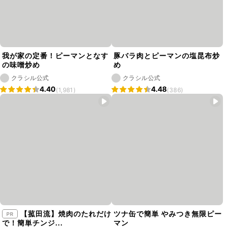
我が家の定番！ピーマンとなす
豚バラ肉とピーマンの塩昆布炒
の味噌炒め
め
クラシル公式
クラシル公式
4.40
4.48
(1,981)
(386)
【菰田流】焼肉のたれだけ
ツナ缶で簡単 やみつき無限ピー
で！簡単チンジ...
マン