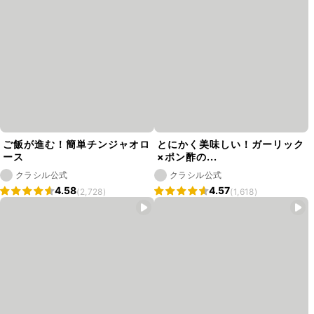
ご飯が進む！簡単チンジャオロ
とにかく美味しい！ガーリック
ース
×ポン酢の...
クラシル公式
クラシル公式
4.58
4.57
(2,728)
(1,618)