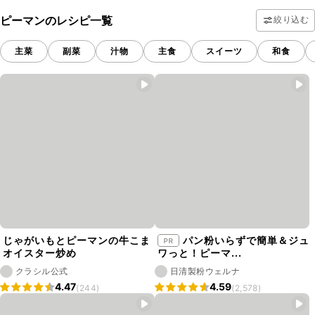
ピーマンのレシピ一覧
絞り込む
主菜
副菜
汁物
主食
スイーツ
和食
じゃがいもとピーマンの牛こま
パン粉いらずで簡単＆ジュ
オイスター炒め
ワっと！ピーマ...
クラシル公式
日清製粉ウェルナ
4.47
4.59
(244)
(2,578)