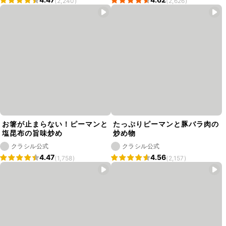
(2,240)
(2,626)
お箸が止まらない！ピーマンと
たっぷりピーマンと豚バラ肉の
塩昆布の旨味炒め
炒め物
クラシル公式
クラシル公式
4.47
4.56
(1,758)
(2,157)