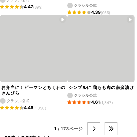
クラシル公式
4.47
(899)
4.39
(965)
お弁当に！ピーマンとちくわの
シンプルに 鶏もも肉の南蛮漬け
きんぴら
クラシル公式
クラシル公式
4.61
(1,347)
4.46
(1,050)
1
/ 173ページ