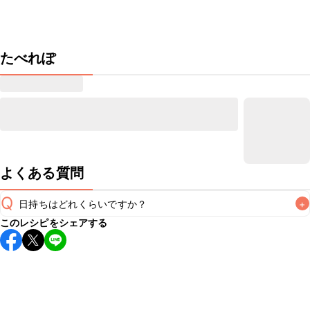
たべれぽ
よくある質問
Q
日持ちはどれくらいですか？
+
このレシピをシェアする
保存期間は冷蔵で当日中が目安です。なるべくお早めにお召
し上がりください。

A
※日持ちは目安です。
こちら
の注意事項をご確認の上、正し