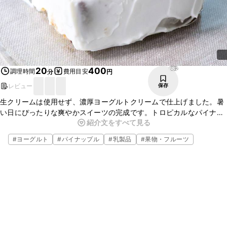
682
20
400
調理時間
費用目安
分
円
レビュー
保存
生クリームは使用せず、濃厚ヨーグルトクリームで仕上げました。暑
い日にぴったりな爽やかスイーツの完成です。トロピカルなパイナッ
紹介文をすべて見る
プルの酸味と甘さがアクセントとなりオススメです。とても簡単に作
ることができるので、是非お試しください。
#
ヨーグルト
#
パイナップル
#
乳製品
#
果物・フルーツ