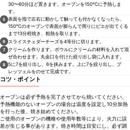
30〜60分ほど置きます。オーブンを150℃に予熱しま
す。
表面を指で左右に動かして触っても付かなくなったら、
5
150℃のオーブンで表面が膨らんで周りにピエが出てくる
まで13分程焼き、粗熱を取ります。
スライスチェダーチーズを4等分に切ります。
6
クリームを作ります。ボウルにクリームの材料を入れて混
7
ぜ合わせます。丸金口を付けた絞り出し袋に入れます。
5に7を絞り出し、6を挟みます。上に7を絞り出し、プ
8
レッツェルをのせて完成です。
コツ・ポイント
オーブンは必ず予熱を完了させてから焼いてください。

予熱機能のないオーブンの場合は温度を設定し10分加熱
を行った後、焼き始めてください。

ご使用のオーブンの機種や使用年数等により、火力に誤
差が生じる事があります。焼き時間は目安にし、必ず調