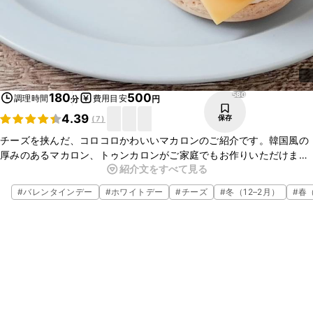
580
180
500
調理時間
費用目安
分
円
4.39
保存
(
7
)
チーズを挟んだ、コロコロかわいいマカロンのご紹介です。韓国風の
厚みのあるマカロン、トゥンカロンがご家庭でもお作りいただけます
紹介文をすべて見る
よ。見た目もかわいく、おもてなしにもぴったりなので、ぜひこの機
会に作ってみてくださいね。
#
バレンタインデー
#
ホワイトデー
#
チーズ
#
冬（12–2月）
#
春（