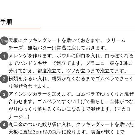
手順
天板にクッキングシートを敷いておきます。 クリーム
準備
チーズ、無塩バターは常温に戻しておきます。
メレンゲを作ります。ボウルに卵白を入れ、白っぽくなる
1
までハンドミキサーで泡立てます。グラニュー糖を3回に
分けて加え、都度泡立て、ツノが立つまで泡立てます。
粉類をふるい入れ、粉気がなくなるまでゴムベラでさっく
2
り混ぜ合わせます。
アイシングカラーを加えます。ゴムベラでゆっくりと混ぜ
3
合わせます。ゴムベラですくい上げて垂らし、全体がつな
がりゆっくり落ちるくらいになるまで混ぜます。(マカロ
ナージュ)
丸口金のついた絞り袋に入れ、クッキングシートを敷いた
4
天板に直径3cm程の丸型に絞ります。表面が乾くまで