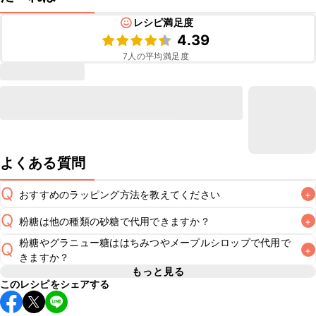
レシピ満足度
4.39
7
人の平均満足度
よくある質問
Q
おすすめのラッピング方法を教えてください
+
Q
粉糖は他の種類の砂糖で代用できますか？
+
こちら
でラッピング方法をご紹介しています。お好みのラッ
A
粉糖やグラニュー糖ははちみつやメープルシロップで代用で
Q
+
粉糖はマカロンをおいしくきれいに仕上げるためのポイント
きますか？
A
となる材料です。他の種類の砂糖で代用せず、レシピ通りご
もっと見る
このレシピをシェアする
生地の水分量が変わってしまうため、粉糖をはちみつやメー
A