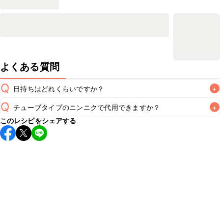
よくある質問
Q
日持ちはどれくらいですか？
+
Q
チューブタイプのニンニクで代用できますか？
+
保存期間は冷蔵で当日中が目安です。なるべくお早めにお召
このレシピをシェアする
し上がりください。

A
チューブタイプのニンニクを使用してもお作りいただけま
A
す。小さじ1/2を目安に加え、お好みの風味になるようご調節
※日持ちは目安です。
こちら
の注意事項をご確認の上、正し