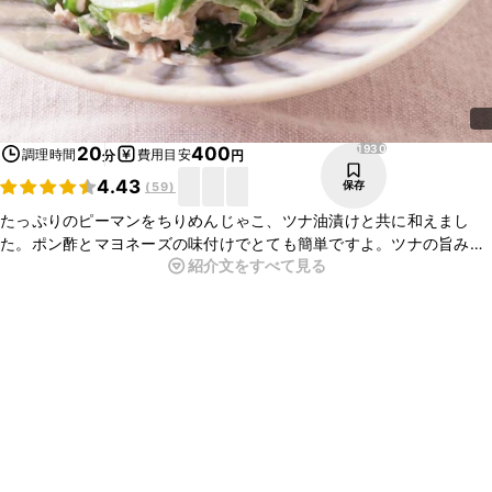
1930
20
400
調理時間
費用目安
分
円
4.43
保存
(
59
)
たっぷりのピーマンをちりめんじゃこ、ツナ油漬けと共に和えまし
た。ポン酢とマヨネーズの味付けでとても簡単ですよ。ツナの旨みも
紹介文をすべて見る
加わって、どんどん箸がすすみます。お酒のおつまみにもぴったりで
すので、ぜひお試しください。