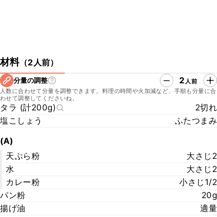
材料
（
2人前
）
2
分量の調整
人前
人数に合わせて分量を調整できます。料理の時間や火加減など、手順も分量に合
わせて調整してくださいね。
タラ (計200g)
2切れ
塩こしょう
ふたつまみ
(A)
天ぷら粉
大さじ2
水
大さじ2
カレー粉
小さじ1/2
パン粉
20g
揚げ油
適量