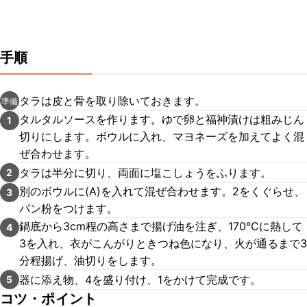
手順
タラは皮と骨を取り除いておきます。
準備
タルタルソースを作ります。ゆで卵と福神漬けは粗みじん
1
切りにします。ボウルに入れ、マヨネーズを加えてよく混
ぜ合わせます。
タラは半分に切り、両面に塩こしょうをふります。
2
別のボウルに(A)を入れて混ぜ合わせます。2をくぐらせ、
3
パン粉をつけます。
鍋底から3cm程の高さまで揚げ油を注ぎ、170℃に熱して
4
3を入れ、衣がこんがりときつね色になり、火が通るまで3
分程揚げ、油切りをします。
器に添え物、4を盛り付け、1をかけて完成です。
5
コツ・ポイント