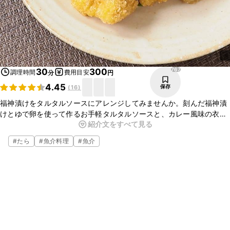
767
30
300
調理時間
費用目安
分
円
4.45
保存
(
16
)
福神漬けをタルタルソースにアレンジしてみませんか。刻んだ福神漬
けとゆで卵を使って作るお手軽タルタルソースと、カレー風味の衣を
紹介文をすべて見る
つけて揚げたサクサクとした白身魚のフライは、相性抜群ですよ。ぜ
ひ一度お試しくださいね。
#
たら
#
魚介料理
#
魚介