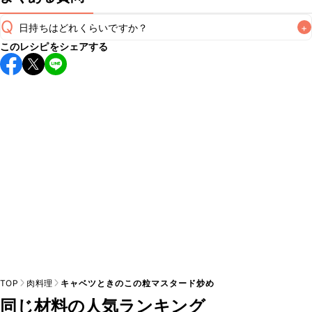
Q
日持ちはどれくらいですか？
+
このレシピをシェアする
保存期間は冷蔵で翌日中が目安です。なるべくお早めにお召
し上がりください。

A
※日持ちは目安です。
こちら
の注意事項をご確認の上、正し
TOP
肉料理
キャベツときのこの粒マスタード炒め
同じ材料の人気ランキング