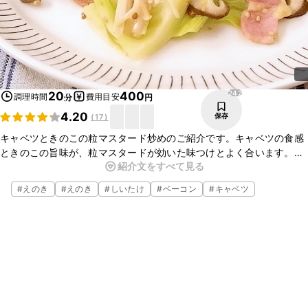
242
20
400
調理時間
費用目安
分
円
4.20
保存
(
17
)
キャベツときのこの粒マスタード炒めのご紹介です。キャベツの食感
ときのこの旨味が、粒マスタードが効いた味つけとよく合います。
紹介文をすべて見る
ベーコンも加え、味わい深く仕上がっています。ぜひお試しください
ね。
#
えのき
#
えのき
#
しいたけ
#
ベーコン
#
キャベツ