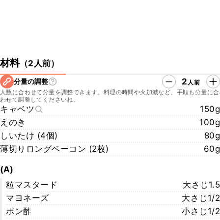
材料
（
2人前
）
2
分量の調整
人前
人数に合わせて分量を調整できます。料理の時間や火加減など、手順も分量に合
わせて調整してくださいね。
キャベツ
150g
えのき
100g
しいたけ (4個)
80g
薄切りロングベーコン (2枚)
60g
(A)
粒マスタード
大さじ1.5
マヨネーズ
大さじ1/2
ポン酢
小さじ1/2