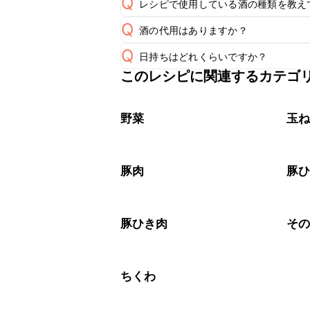
Q
レシピで使用している酒の種類を教え
Q
酒の代用はありますか？
A
Q
日持ちはどれくらいですか？
A
このレシピに関連するカテゴ
保存期間は冷蔵で翌日中が目安です。
A
※日持ちは目安です。
こちら
野菜
玉
豚肉
豚
豚ひき肉
そ
ちくわ