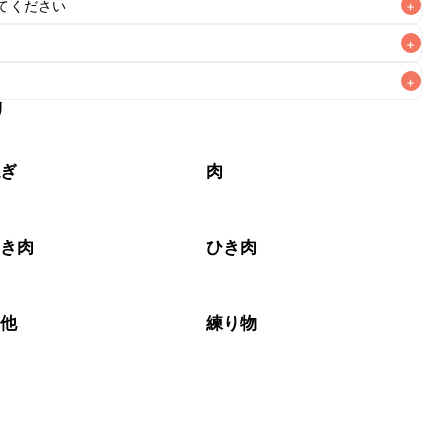
てください
+
+
+
リ
なるべくお早めにお召し上がりください。

ねぎ
肉
ひき肉
ひき肉
の他
練り物