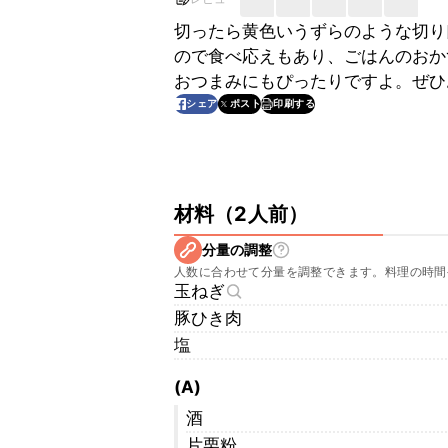
切ったら黄色いうずらのような切り
ので食べ応えもあり、ごはんのおか
おつまみにもぴったりですよ。ぜひ
印刷する
シェア
ポスト
材料
（
2人前
）
分量の調整
人数に合わせて分量を調整できます。料理の時間
玉ねぎ
豚ひき肉
塩
(A)
酒
片栗粉