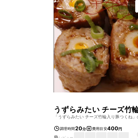
うずらみたい チーズ竹
「
うずらみたい チーズ竹輪入り豚つくね
」
20
400
調理時間
費用目安
分
円
レビュー