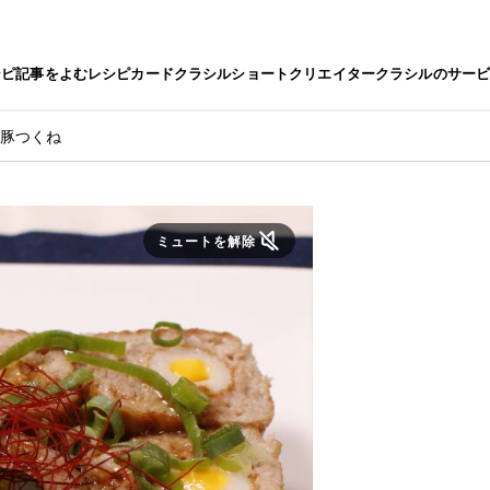
シピ
記事をよむ
レシピカード
クラシルショート
クリエイター
クラシルのサー
り豚つくね
ミュートを解除