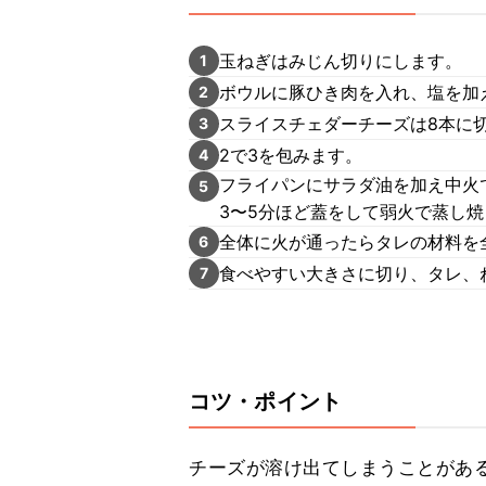
玉ねぎはみじん切りにします。
1
ボウルに豚ひき肉を入れ、塩を加え
2
スライスチェダーチーズは8本に
3
2で3を包みます。
4
フライパンにサラダ油を加え中火
5
3〜5分ほど蓋をして弱火で蒸し
全体に火が通ったらタレの材料を
6
食べやすい大きさに切り、タレ、
7
コツ・ポイント
チーズが溶け出てしまうことがあ