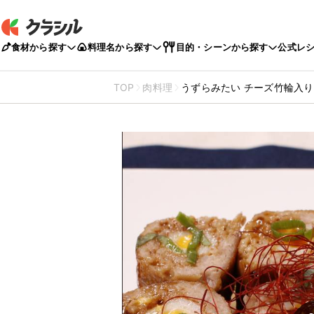
食材から探す
料理名から探す
目的・シーンから探す
公式レ
TOP
肉料理
うずらみたい チーズ竹輪入