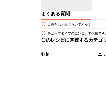
よくある質問
Q
日持ちはどれくらいですか？
Q
チューブタイプのニンニクで代用でき
こちらのレシピは出来たてをお召し上
A
このレシピに関連するカテゴ
チューブタイプのニンニクを使用して
A
※日持ちは目安です。
こちら
野菜
ニ