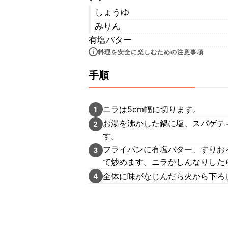
しょうゆ
みりん
有塩バター
料理を安全に楽しむための注意事項
手順
ニラは5cm幅に切ります。
1
お湯を沸かした鍋に塩、スパゲテ
2
す。
フライパンに有塩バター、すりお
3
て炒めます。ニラがしんなりしたら
全体に味がなじんだら火から下ろ
4