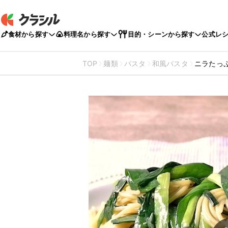
食材から探す
料理名から探す
目的・シーンから探す
公式レ
TOP
麺類
パスタ
和風パスタ
ニラたっ