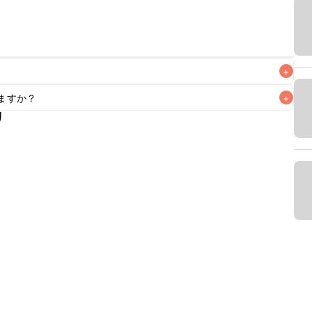
+
ますか？
+
がりいただくことをおすすめします。

リ
もお作りいただけます。小さじ1を目安に加え、お好みの風味
ラ