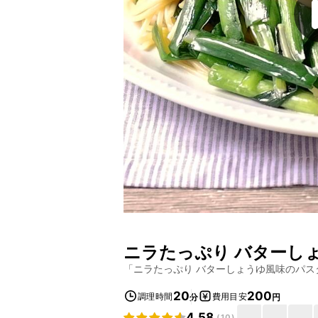
ニラたっぷり バターし
「
ニラたっぷり バターしょうゆ風味のパス
20
200
調理時間
費用目安
分
円
4.58
(
10
)