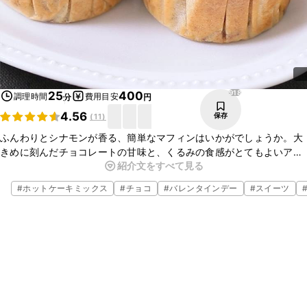
918
25
400
調理時間
費用目安
分
円
4.56
保存
(
11
)
ふんわりとシナモンが香る、簡単なマフィンはいかがでしょうか。大
きめに刻んだチョコレートの甘味と、くるみの食感がとてもよいアク
紹介文をすべて見る
セントになります。材料も少なく、簡単にお作りいただけます。
ティータイムのお供にもいかがでしょうか。
#
ホットケーキミックス
#
チョコ
#
バレンタインデー
#
スイーツ