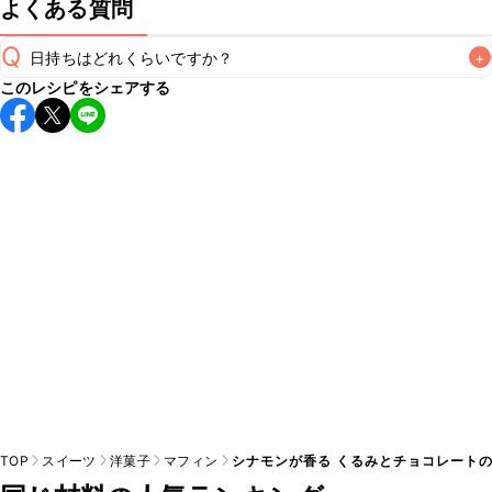
よくある質問
Q
日持ちはどれくらいですか？
+
このレシピをシェアする
保存期間は常温で2~3日が目安です。なるべくお早めにお召
し上がりください。

A
※日持ちは目安です。
こちら
の注意事項をご確認の上、正し
TOP
スイーツ
洋菓子
マフィン
シナモンが香る くるみとチョコレート