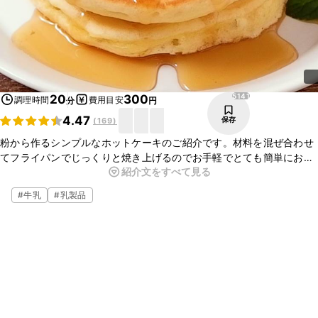
5141
20
300
調理時間
費用目安
分
円
4.47
保存
(
169
)
粉から作るシンプルなホットケーキのご紹介です。材料を混ぜ合わせ
てフライパンでじっくりと焼き上げるのでお手軽でとても簡単にお作
紹介文をすべて見る
りいただけますよ。手順も簡単ですので、お子さまと一緒に作っても
楽しく調理できますね。ぜひお試しください。
#
牛乳
#
乳製品