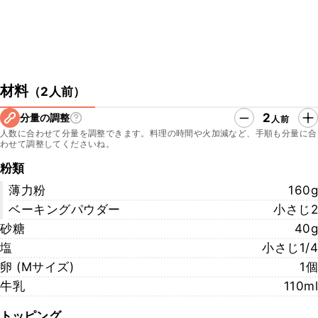
材料
（
2人前
）
2
分量の調整
人前
人数に合わせて分量を調整できます。料理の時間や火加減など、手順も分量に合
わせて調整してくださいね。
粉類
薄力粉
160g
ベーキングパウダー
小さじ2
砂糖
40g
塩
小さじ1/4
卵 (Mサイズ)
1個
牛乳
110ml
トッピング