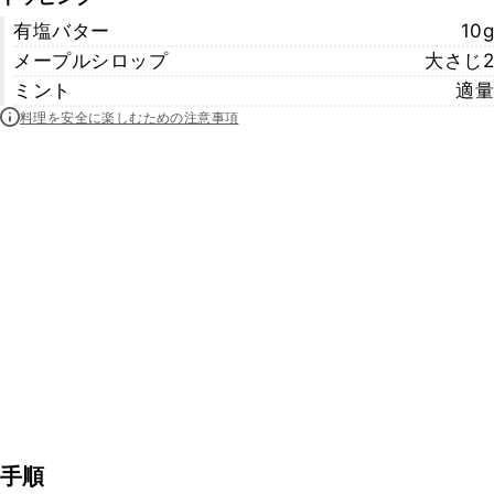
有塩バター
10g
メープルシロップ
大さじ2
ミント
適量
料理を安全に楽しむための注意事項
手順