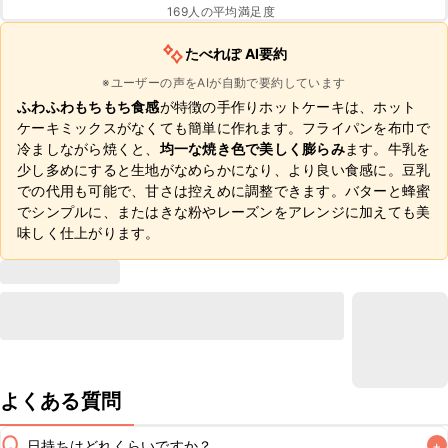
169
人の平均満足度
たべれぽ AI要約
※ユーザーの声をAIが自動で要約しています
ふわふわもちもち食感
が特徴の手作りホットケーキは、ホット
ケーキミックスがなくても簡単に作れます。フライパンを布巾で
冷ましながら焼くと、
均一な焼き色で美しく膨らみ
ます。牛乳を
少し多めにすると生地がなめらかになり、より良い食感に。豆乳
での代用も可能で、甘さは控えめに調整できます。バターと蜂蜜
でシンプルに、またはきな粉やレーズンをアレンジに加えても美
味しく仕上がります。
よくある質問
Q
日持ちはどれくらいですか？
+