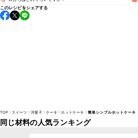
このレシピをシェアする
保存期間は冷蔵で翌日中が目安です。なるべくお早めにお召
し上がりください。

A
※日持ちは目安です。
こちら
の注意事項をご確認の上、正し
TOP
スイーツ
洋菓子
ケーキ
ホットケーキ
簡単シンプルホットケーキ
同じ材料の人気ランキング