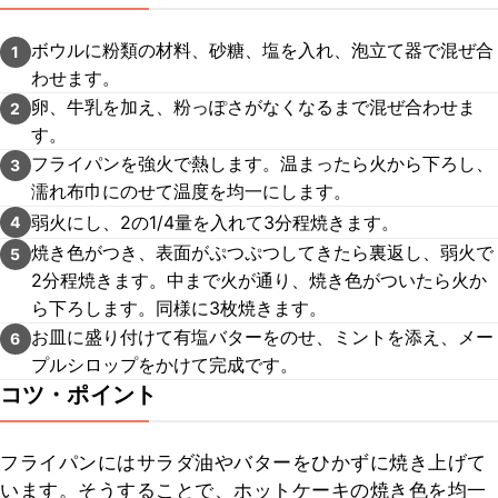
ボウルに粉類の材料、砂糖、塩を入れ、泡立て器で混ぜ合
1
わせます。
卵、牛乳を加え、粉っぽさがなくなるまで混ぜ合わせま
2
す。
フライパンを強火で熱します。温まったら火から下ろし、
3
濡れ布巾にのせて温度を均一にします。
弱火にし、2の1/4量を入れて3分程焼きます。
4
焼き色がつき、表面がぷつぷつしてきたら裏返し、弱火で
5
2分程焼きます。中まで火が通り、焼き色がついたら火か
ら下ろします。同様に3枚焼きます。
お皿に盛り付けて有塩バターをのせ、ミントを添え、メー
6
プルシロップをかけて完成です。
コツ・ポイント
フライパンにはサラダ油やバターをひかずに焼き上げて
います。そうすることで、ホットケーキの焼き色を均一