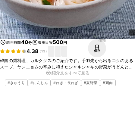
1255
40
500
調理時間
費用目安
分
円
4.38
保存
(
13
)
韓国の麺料理、カルクグスのご紹介です。手羽先から出るコクのある
スープ、ヤンニョムの辛みに和えたシャキシャキの野菜がうどんとよ
紹介文をすべて見る
くからんでおいしいですよ。ビールにも合いますのでちょっとしたお
もてなしにも喜ばれます。ぜひ、お試しくださいね。
#
きゅうり
#
にんじん
#
ねぎ・長ねぎ
#
夏野菜
#
鶏肉