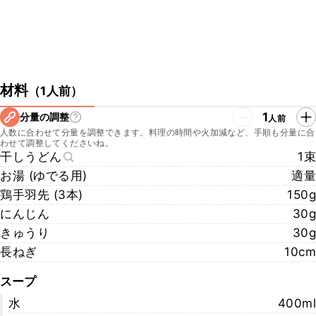
材料
（
1人前
）
1
分量の調整
人前
人数に合わせて分量を調整できます。料理の時間や火加減など、手順も分量に合
わせて調整してくださいね。
干しうどん
1束
お湯 (ゆでる用)
適量
鶏手羽先 (3本)
150g
にんじん
30g
きゅうり
30g
長ねぎ
10cm
スープ
水
400ml