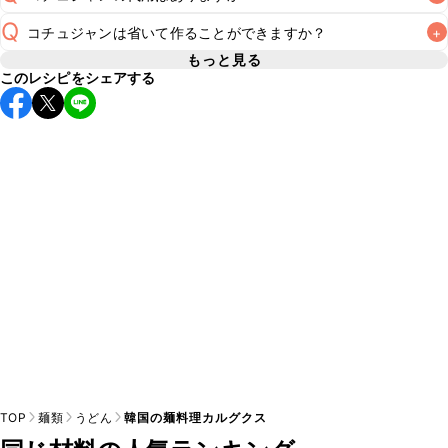
A
Q
コチュジャンは省いて作ることができますか？
+
A
コチュジャンの代用は
こちら
もっと見る
このレシピをシェアする
使用量が少ない場合は省いてもお作りいただけますが、メイ
ンの味付けとして使用している場合は省くと味がぼやける可
A
能性があるため、 
こちら
 の食材で味を調えて仕上げること
TOP
麺類
うどん
韓国の麺料理カルグクス