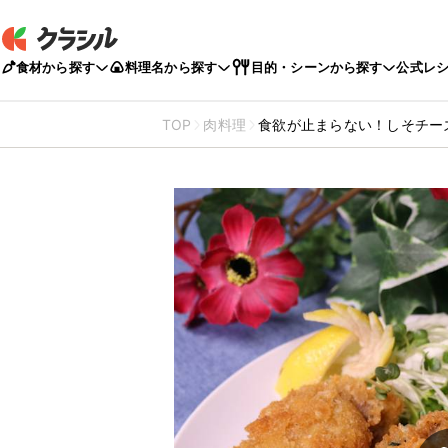
食材から探す
料理名から探す
目的・シーンから探す
公式レ
TOP
肉料理
食欲が止まらない！しそチー