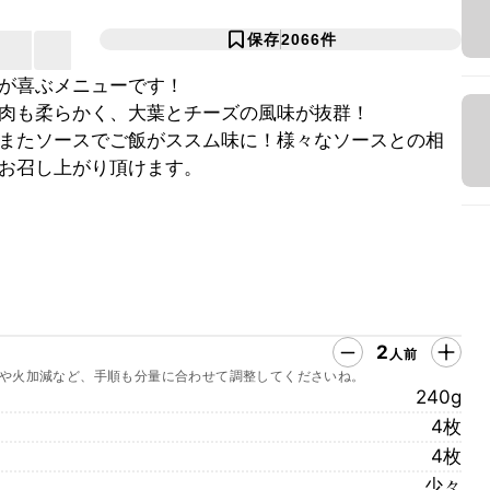
保存
2066
件
が喜ぶメニューです！
肉も柔らかく、大葉とチーズの風味が抜群！
またソースでご飯がススム味に！様々なソースとの相
お召し上がり頂けます。
2
人前
や火加減など、手順も分量に合わせて調整してくださいね。
240g
4枚
4枚
少々