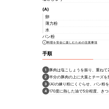
(A)
卵
薄力粉
水
パン粉
料理を安全に楽しむための注意事項
手順
豚肉は塩こしょうを振り、重ねて
1
半分の豚肉の上に大葉とチーズを
2
(A)の練り粉にくぐらせ、パン粉
3
170度に熱した油で5分程度、き
4