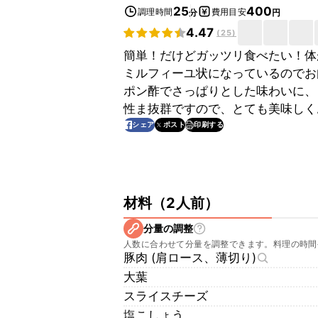
25
400
調理時間
費用目安
分
円
4.47
(
25
)
簡単！だけどガッツリ食べたい！体
ミルフィーユ状になっているのでお
ポン酢でさっぱりとした味わいに、
性ま抜群ですので、とても美味しく
印刷する
シェア
ポスト
材料
（
2人前
）
分量の調整
人数に合わせて分量を調整できます。料理の時間
豚肉 (肩ロース、薄切り)
大葉
スライスチーズ
塩こしょう