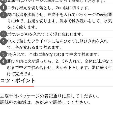
豆腐干はパッケージの表記に従って解凍しておきます。
準備
ニラは根元を切り落とし、2cm幅に切ります。
1
鍋にお湯を沸騰させ、豆腐干を入れてパッケージの表記通
2
りにゆで、お湯を切ります。流水で揉み洗いをして、水気
をよく絞ります。
ボウルに(A)を入れてよく混ぜ合わせます。
3
中火で熱したフライパンに油をひかずに豚ひき肉を入れ
4
て、色が変わるまで炒めます。
1を入れて、全体に油がなじむまで中火で炒めます。
5
豚ひき肉に火が通ったら、2、3を入れて、全体に味がなじ
6
むまで中火で炒め合わせ、火から下ろします。器に盛り付
けて完成です。
コツ・ポイント
豆腐干はパッケージの表記通りに戻してください。

調味料の加減は、お好みで調整してください。