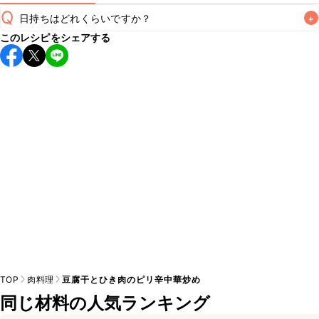
Q
日持ちはどれくらいですか？
+
このレシピをシェアする
保存期間は冷蔵で翌日中が目安です。なるべくお早めにお召
し上がりください。

A
※日持ちは目安です。
こちら
の注意事項をご確認の上、正し
TOP
肉料理
豆腐干とひき肉のピリ辛中華炒め
同じ材料の人気ランキング