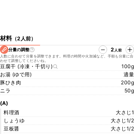
材料
（
2人前
）
2
分量の調整
人前
人数に合わせて分量を調整できます。料理の時間や火加減など、手順も分量に合
わせて調整してくださいね。
豆腐干 (冷凍・千切り)
100g
お湯 (ゆで用)
適量
豚ひき肉
200g
ニラ
50g
(A)
料理酒
大さじ1
しょうゆ
大さじ1/2
豆板醤
大さじ1/2