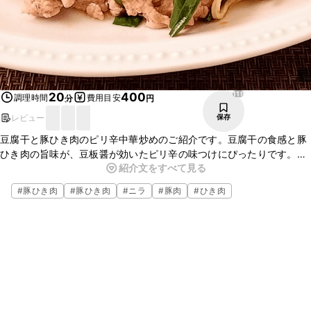
119
20
400
調理時間
費用目安
分
円
レビュー
保存
豆腐干と豚ひき肉のピリ辛中華炒めのご紹介です。豆腐干の食感と豚
ひき肉の旨味が、豆板醤が効いたピリ辛の味つけにぴったりです。ニ
紹介文をすべて見る
ラとの相性もよく、ごはんが進む一品です。ぜひお試しくださいね。
#
豚ひき肉
#
豚ひき肉
#
ニラ
#
豚肉
#
ひき肉