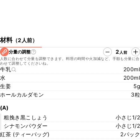
材料
（
2人前
）
2
分量の調整
人前
人数に合わせて分量を調整できます。料理の時間や火加減など、手順も分量に合
わせて調整してくださいね。
牛乳
200ml
水
200ml
生姜
5g
ホールカルダモン
3粒
(A)
粗挽き黒こしょう
小さじ1/2
シナモンパウダー
小さじ1/2
紅茶 (ティーバッグ)
2パック