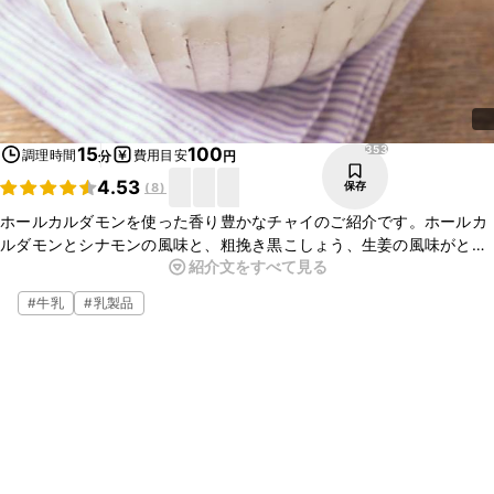
353
15
100
調理時間
費用目安
分
円
4.53
保存
(
8
)
ホールカルダモンを使った香り豊かなチャイのご紹介です。ホールカ
ルダモンとシナモンの風味と、粗挽き黒こしょう、生姜の風味がとて
紹介文をすべて見る
もよく合い、スパイシーな味わいがクセになるおいしさですよ。おも
てなしにも喜ばれますのでぜひ、お試しくださいね。
#
牛乳
#
乳製品