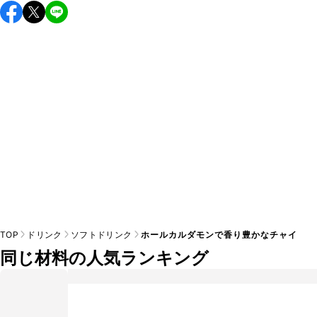
こちらのレシピは出来たてをお召し上がりいただくことをお
すすめします。

A
※日持ちは目安です。
こちら
の注意事項をご確認の上、正し
TOP
ドリンク
ソフトドリンク
ホールカルダモンで香り豊かなチャイ
同じ材料の人気ランキング