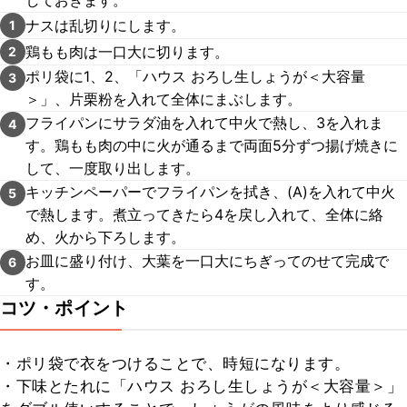
しておきます。
ナスは乱切りにします。
1
鶏もも肉は一口大に切ります。
2
ポリ袋に1、2、「ハウス おろし生しょうが＜大容量
3
＞」、片栗粉を入れて全体にまぶします。
フライパンにサラダ油を入れて中火で熱し、3を入れま
4
す。鶏もも肉の中に火が通るまで両面5分ずつ揚げ焼きに
して、一度取り出します。
キッチンペーパーでフライパンを拭き、(A)を入れて中火
5
で熱します。煮立ってきたら4を戻し入れて、全体に絡
め、火から下ろします。
お皿に盛り付け、大葉を一口大にちぎってのせて完成で
6
す。
コツ・ポイント
・ポリ袋で衣をつけることで、時短になります。

・下味とたれに「ハウス おろし生しょうが＜大容量＞」