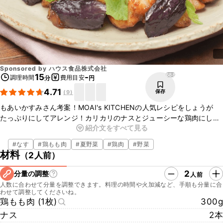
Sponsored by
ハウス食品株式会社
688
15
-
調理時間
費用目安
分
円
4.71
保存
(
9
)
もあいかすみさん考案！MOAI's KITCHENの人気レシピをしょうが
たっぷりにしてアレンジ！カリカリのナスとジューシーな鶏肉にしょ
紹介文をすべて見る
うがが効いた甘酢だれが絶妙にマッチします。フライパン1つで簡単
に作れるのでぜひお試しくださいね！
#
なす
#
鶏もも肉
#
夏野菜
#
鶏肉
#
野菜
材料
（
2人前
）
2
分量の調整
人前
人数に合わせて分量を調整できます。料理の時間や火加減など、手順も分量に合
わせて調整してくださいね。
鶏もも肉 (1枚)
300g
ナス
2本