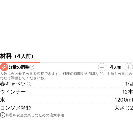
https://youtu.be/KSyC_mczfqQ
・クラシルTikTok
https://www.tiktok.com/@kurashiru.com
・クラシルInstagram
https://www.instagram.com/kurashiru/
・クラシルX
https://twitter.com/kurashiru0119
材料
（
4人前
）
4
分量の調整
人前
人数に合わせて分量を調整できます。料理の時間や火加減など、手順も分量に合
わせて調整してくださいね。
春キャベツ
1個
ウインナー
12本
水
1200ml
コンソメ顆粒
大さじ2
料理を安全に楽しむための注意事項