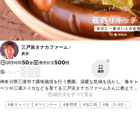
三戸浜タナカファーム
農家
29
50
500
調理時間
費用目安
分
円
レビュー
保存
神奈川県三浦市で露地栽培を行う農園。温暖な気候を活かし、春キャ
ベツや三浦スイカなどを育てる三戸浜タナカファームさんに教えてい
紹介文をすべて見る
ただいたレシピ、丸ごとポトフのご紹介です。春キャベツを丸ごと
使った、優しい味わいの絶品ポトフ。ぜひこの機会に作ってみてくだ
#
春キャベツ
#
ウインナー
#
春野菜
#
加工肉
#
春（3–5月）
さいね。
▼クラシル公式SNSはこちら
・クラシルYouTube