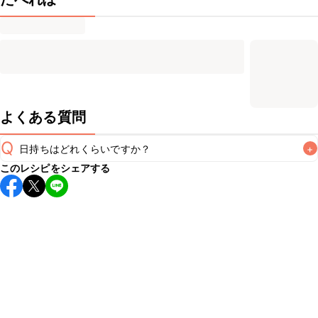
よくある質問
Q
日持ちはどれくらいですか？
+
このレシピをシェアする
保存期間は冷蔵で翌日中が目安です。なるべくお早めにお召
し上がりください。

A
※日持ちは目安です。
こちら
の注意事項をご確認の上、正し