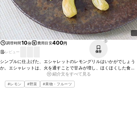
85
10
400
調理時間
費用目安
分
円
レビュー
保存
シンプルに仕上げた、エシャレットのレモングリルはいかがでしょう
か。エシャレットは、火を通すことで甘みが増し、ほくほくした食感
紹介文をすべて見る
になっておいしいですよ。レモンと一緒に焼くことで、程よい酸味が
加わり、風味よく仕上がりますよ。お酒のおつまみにもおすすめの一
#
レモン
#
野菜
#
果物・フルーツ
品です。