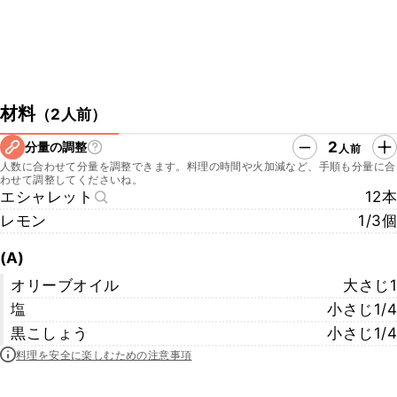
材料
（
2人前
）
2
分量の調整
人前
人数に合わせて分量を調整できます。料理の時間や火加減など、手順も分量に合
わせて調整してくださいね。
エシャレット
12本
レモン
1/3個
(A)
オリーブオイル
大さじ1
塩
小さじ1/4
黒こしょう
小さじ1/4
料理を安全に楽しむための注意事項