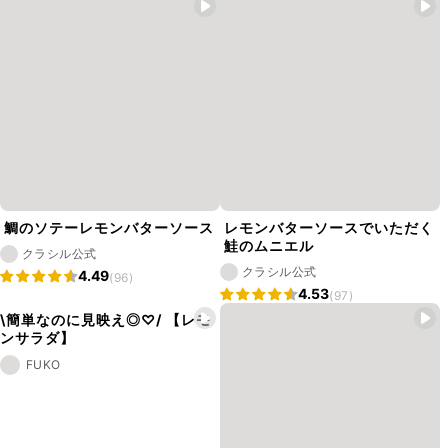
鯛のソテーレモンバターソース
レモンバターソースでいただく
鮭のムニエル
クラシル公式
クラシル公式
4.49
(96)
4.53
(97)
\簡単なのに見映え◎♡/ 【レモ
ンサラダ】
FUKO