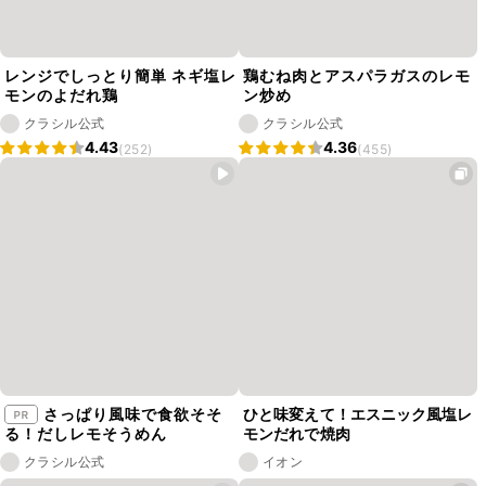
レンジでしっとり簡単 ネギ塩レ
鶏むね肉とアスパラガスのレモ
モンのよだれ鶏
ン炒め
クラシル公式
クラシル公式
4.43
4.36
(252)
(455)
さっぱり風味で食欲そそ
ひと味変えて！エスニック風塩レ
る！だしレモそうめん
モンだれで焼肉
クラシル公式
イオン