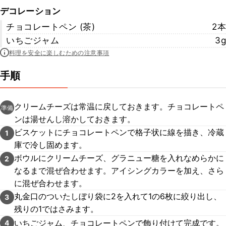
デコレーション
チョコレートペン (茶)
2本
いちごジャム
3g
料理を安全に楽しむための注意事項
手順
クリームチーズは常温に戻しておきます。チョコレートペ
準備
ンは湯せんし溶かしておきます。
ビスケットにチョコレートペンで格子状に線を描き、冷蔵
1
庫で冷し固めます。
ボウルにクリームチーズ、グラニュー糖を入れなめらかに
2
なるまで混ぜ合わせます。アイシングカラーを加え、さら
に混ぜ合わせます。
丸金口のついたしぼり袋に2を入れて1の6枚に絞り出し、
3
残りの1ではさみます。
いちごジャム、チョコレートペンで飾り付けて完成です。
4