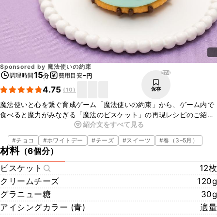
Sponsored by
魔法使いの約束
674
15
-
調理時間
費用目安
分
円
4.75
保存
(
10
)
魔法使いと心を繋ぐ育成ゲーム「魔法使いの約束」から、ゲーム内で
食べると魔力がみなぎる「魔法のビスケット」の再現レシピのご紹介
紹介文をすべて見る
です。滑らかなクリームチーズをサクサクのビスケットで挟んで、一
口チーズケーキ風に仕上げました。チョコレートペンで描いた可愛ら
#
チョコ
#
ホワイトデー
#
チーズ
#
スイーツ
#
春（3–5月）
しいお目々がチャームポイントです。混ぜて挟むだけのお手軽スイー
材料
（
6個分
）
ツなので、お菓子作り初心者でも失敗なくお作りいただけますよ。ぜ
ひお試しくださいね。
ビスケット
12枚
クリームチーズ
120g
グラニュー糖
30g
アイシングカラー (青)
適量