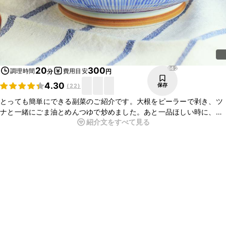
642
20
300
調理時間
費用目安
分
円
4.30
保存
(
22
)
とっても簡単にできる副菜のご紹介です。大根をピーラーで剥き、ツ
ナと一緒にごま油とめんつゆで炒めました。あと一品ほしい時に、と
紹介文をすべて見る
ても便利です。ごま油の香りがよく、ツナの旨味を感じる一品です。
ぜひ、お試しください。