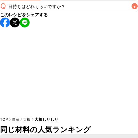
Q
日持ちはどれくらいですか？
+
このレシピをシェアする
保存期間は冷蔵で翌日中が目安です。なるべくお早めにお召
し上がりください。

A
※日持ちは目安です。
こちら
の注意事項をご確認の上、正し
TOP
野菜
大根
大根しりしり
同じ材料の人気ランキング