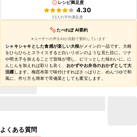
レシピ満足度
4.30
22
人の平均満足度
たべれぽ AI要約
※ユーザーの声をAIが自動で要約しています
シャキシャキとした食感が楽しい大根
がメインの一品です。大根
をひらひらとスライスすると白いリボンのような見た目に。ツナ
や明太子を加えることで旨味が増し、ピリッとした味わいに。に
んじんを加えれば彩りも良く、
おかずやお弁当のおかずとして大
活躍
します。梅昆布茶で味付けすればさっぱりと、めんつゆで和
風に、作り方も簡単で常備菜としても重宝します。
よくある質問