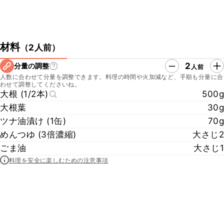
材料
（
2人前
）
2
分量の調整
人前
人数に合わせて分量を調整できます。料理の時間や火加減など、手順も分量に合
わせて調整してくださいね。
大根 (1/2本)
500g
大根葉
30g
ツナ油漬け (1缶)
70g
めんつゆ (3倍濃縮)
大さじ2
ごま油
大さじ1
料理を安全に楽しむための注意事項