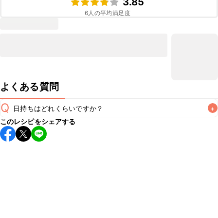
3.85
6
人の平均満足度
よくある質問
Q
日持ちはどれくらいですか？
+
このレシピをシェアする
保存期間は冷蔵で当日中が目安です。なるべくお早めにお召
し上がりください。

A
※日持ちは目安です。
こちら
の注意事項をご確認の上、正し