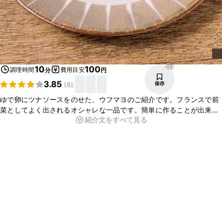
228
10
100
調理時間
費用目安
分
円
3.85
保存
(
6
)
ゆで卵にツナソースをのせた、ウフマヨのご紹介です。フランスで前
菜としてよく出されるオシャレな一品です。簡単に作ることが出来る
紹介文をすべて見る
ので、忙しい朝食にもおすすめですよ。見た目も可愛らしいので、お
もてなし料理としても最適です。ぜひ作ってみてくださいね。