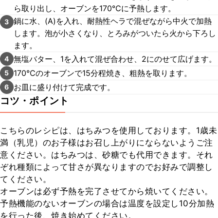
ら取り出し、オーブンを170℃に予熱します。
鍋に水、(A)を入れ、耐熱性ヘラで混ぜながら中火で加熱
3
します。泡が小さくなり、とろみがついたら火から下ろし
ます。
無塩バター、1を入れて混ぜ合わせ、2にのせて広げます。
4
170℃のオーブンで15分程焼き、粗熱を取ります。
5
お皿に盛り付けて完成です。
6
コツ・ポイント
こちらのレシピは、はちみつを使用しております。1歳未
満（乳児）のお子様はお召し上がりにならないようご注
意ください。はちみつは、砂糖でも代用できます。それ
ぞれ種類によって甘さが異なりますのでお好みで調整し
てください。

オーブンは必ず予熱を完了させてから焼いてください。

予熱機能のないオーブンの場合は温度を設定し10分加熱
を行った後、焼き始めてください。
