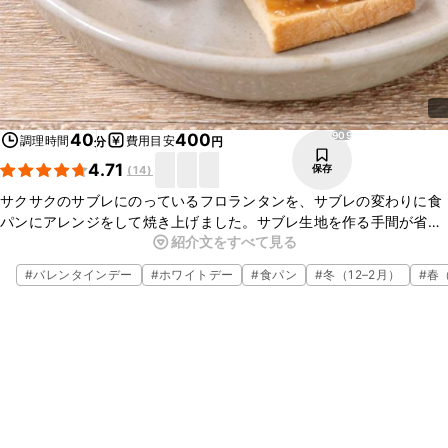
909
40
400
調理時間
費用目安
分
円
4.71
保存
(
14
)
サクサクのサブレにのっているフロランタンを、サブレの変わりに食
パンにアレンジをして焼き上げました。サブレ生地を作る手間が省け
紹介文をすべて見る
簡単にお作りいただけますよ。食パンもカリッと焼き上がりフロラン
タン生地との相性も抜群です。
#
バレンタインデー
#
ホワイトデー
#
食パン
#
冬（12–2月）
#
春（