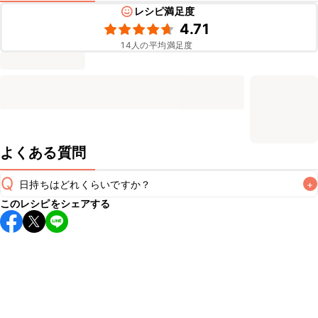
レシピ満足度
4.71
14
人の平均満足度
よくある質問
Q
日持ちはどれくらいですか？
+
このレシピをシェアする
保存期間は冷蔵で当日中が目安です。なるべくお早めにお召
し上がりください。

A
※日持ちは目安です。
こちら
の注意事項をご確認の上、正し