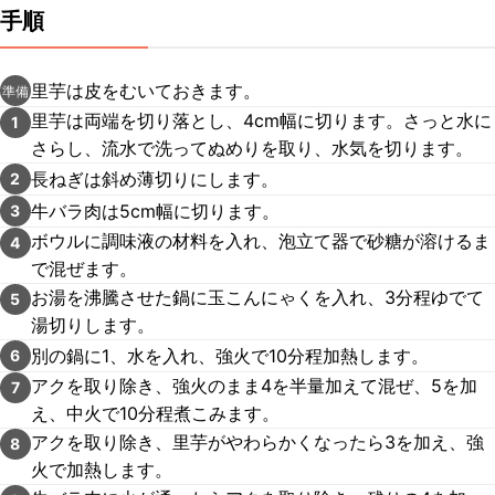
手順
里芋は皮をむいておきます。
準備
里芋は両端を切り落とし、4cm幅に切ります。さっと水に
1
さらし、流水で洗ってぬめりを取り、水気を切ります。
長ねぎは斜め薄切りにします。
2
牛バラ肉は5cm幅に切ります。
3
ボウルに調味液の材料を入れ、泡立て器で砂糖が溶けるま
4
で混ぜます。
お湯を沸騰させた鍋に玉こんにゃくを入れ、3分程ゆでて
5
湯切りします。
別の鍋に1、水を入れ、強火で10分程加熱します。
6
アクを取り除き、強火のまま4を半量加えて混ぜ、5を加
7
え、中火で10分程煮こみます。
アクを取り除き、里芋がやわらかくなったら3を加え、強
8
火で加熱します。