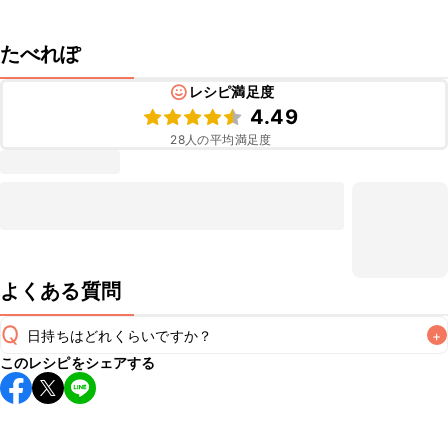
たべれぽ
レシピ満足度
4.49
28
人の平均満足度
よくある質問
Q
日持ちはどれくらいですか？
+
このレシピをシェアする
保存期間は冷蔵で翌日中が目安です。なるべくお早めにお召
し上がりください。

A
※日持ちは目安です。
こちら
の注意事項をご確認の上、正し