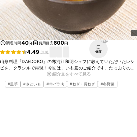
870
40
600
調理時間
費用目安
分
円
4.49
保存
(
28
)
山形料理『DAEDOKO』の寒河江和明シェフに教えていただいたレシ
ピを、クラシルで再現！今回は、いも煮のご紹介です。たっぷりの里
紹介文をすべて見る
芋と牛肉を煮こんだ山形料理、いも煮がご家庭でもお作りいただけま
すよ。ぜひ作ってみてくださいね。
#
里芋
#
さといも
#
牛バラ肉
#
ねぎ・長ねぎ
#
冬野菜
こちらのレシピでは、シェフに教えていただいたレシピを、ご家庭で
作りやすい手順や材料で再現しております。
シェフが調理しているレシピ動画では、より詳しくご覧いただくこと
ができますので、さらに本格的な味わいに仕上げることができます
よ。ぜひチェックしてみてくださいね。
https://www.kurashiru.com/recipes/431e6a4f-d5a5-44dd-8d20-
f67a96975092