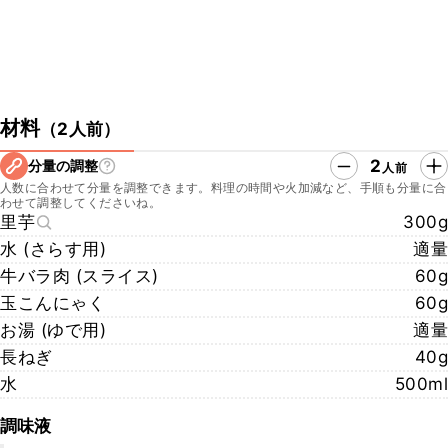
材料
（
2人前
）
2
分量の調整
人前
人数に合わせて分量を調整できます。料理の時間や火加減など、手順も分量に合
わせて調整してくださいね。
里芋
300g
水 (さらす用)
適量
牛バラ肉 (スライス)
60g
玉こんにゃく
60g
お湯 (ゆで用)
適量
長ねぎ
40g
水
500ml
調味液